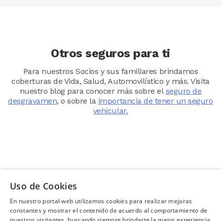
Otros seguros para ti
Para nuestros Socios y sus familiares brindamos
coberturas de Vida, Salud, Automovilístico y más. Visita
nuestro blog para conocer más sobre el
seguro de
desgravamen
, o sobre la
importancia de tener un seguro
vehicular.
Auto Tradicional
Ahorro Protegido
Bienestar Servicios
Apoyo Vital
Básicos
Futuro Garantizado
Hogar Protegido
Protección Estilo de
Image
Image
Familia Protegida
Image
Image
Vida
Image
Image
Image
Image
Uso de Cookies
En nuestro portal web utilizamos cookies para realizar mejoras
¿Necesitas ayuda?
(02) 298 1300
constantes y mostrar el contenido de acuerdo al comportamiento de
nuestros visitantes, buscando siempre brindarte la mejor experiencia