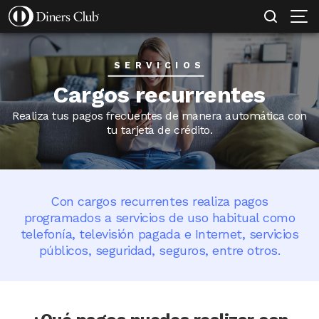
SOLICITAR TARJETA
MI EMPRESA PROTEGIDA
CONOCE MÁS
Pasar
al
contenido
SERVICIOS
principal
Cargos recurrentes
Realiza tus pagos frecuentes de manera automática con
tu tarjeta de crédito.
Con cargos recurrentes realiza pagos
programados a servicios de uso habitual como
telefonía, televisión pagada e Internet, servicios
públicos, seguridad, seguros, entre otros.