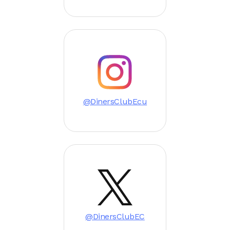
Image
@DinersClubEcu
Image
@DinersClubEC