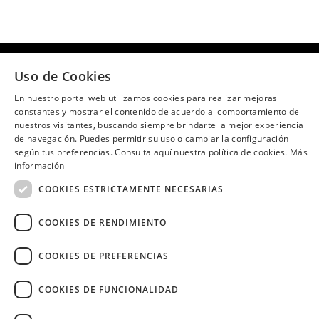
Uso de Cookies
¿Necesitas ayuda?
(02) 298 1300
En nuestro portal web utilizamos cookies para realizar mejoras
constantes y mostrar el contenido de acuerdo al comportamiento de
SÍGUENOS EN:
nuestros visitantes, buscando siempre brindarte la mejor experiencia
de navegación. Puedes permitir su uso o cambiar la configuración
según tus preferencias. Consulta aquí nuestra política de cookies.
Más
información
COOKIES ESTRICTAMENTE NECESARIAS
Image
COOKIES DE RENDIMIENTO
COOKIES DE PREFERENCIAS
Copyright © 2026 Diners Club Ecuador.
COOKIES DE FUNCIONALIDAD
Derechos reservados.