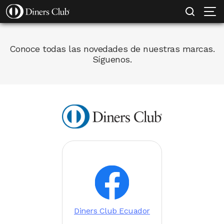
SOLICITAR TARJETA
MI EMPRESA PROTEGIDA
CONOCE MÁS
Pasar
al
contenido
Canal
Conoce todas las novedades de nuestras marcas.
principal
Síguenos.
Redes
Sociales
Image
Image
Diners Club Ecuador