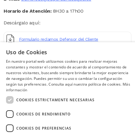
Horario de Atención
:
8H30 a 17h00
Descárgalo aquí:
Formulario reclamos Defensor del Cliente
Uso de Cookies
En nuestro portal web utilizamos cookies para realizar mejoras
constantes y mostrar el contenido de acuerdo al comportamiento de
nuestros visitantes, buscando siempre brindarte la mejor experiencia
¿Necesitas ayuda?
(02) 298 1300
de navegación. Puedes permitir su uso o cambiar la configuración
según tus preferencias. Consulta aquí nuestra política de cookies.
Más
SÍGUENOS EN:
información
COOKIES ESTRICTAMENTE NECESARIAS
COOKIES DE RENDIMIENTO
Image
COOKIES DE PREFERENCIAS