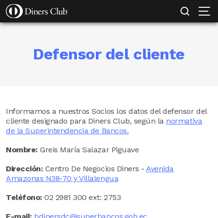
SOLICITAR TARJETA
MI EMPRESA PROTEGIDA
CONOCE MÁS
Pasar
al
contenido
principal
Defensor del cliente
Informamos a nuestros Socios los datos del defensor del
cliente designado para Diners Club, según la
normativa
de la Superintendencia de Bancos.
Nombre:
Greis María Salazar Piguave
Dirección:
Centro De Negocios Diners -
Avenida
Amazonas N38-70 y Villalengua
Teléfono:
02 2981 300 ext: 2753
E-mail:
bdinersdc@superbancos.gob.ec