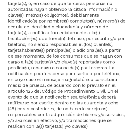
tarjeta(s); o, en caso de que terceras personas no
autorizadas hayan obtenido la citada información o
clave(s), me(nos) obligo(mos), debidamente
identificado(s) por nombre(s) completo(s), número(s) de
cédula de identidad o ciudadanía y número de
tarjeta(s), a notificar inmediatamente a la(s)
Institución(es) que fuere(n) del caso, por escrito y/o por
teléfono, no siendo responsables el (los) cliente(s),
tarjetahabiente(s) principal(es) o adicional(es), a partir
de ese momento, de los consumos que se hagan con
cargo a la(s) tarjeta(s) y/o clave(s) reportadas como
perdida(s), robada(s) o conocida(s) por terceros. La
notificación podrá hacerse por escrito o por teléfono,
en cuyo caso el mensaje magnetofónico constituirá
medio de prueba, de acuerdo con lo previsto en el
artículo 125 del Código de Procedimiento Civil. En el
evento de que la notificación sea telefónica deberá
ratificarse por escrito dentro de las cuarenta y ocho
(48) horas posteriores, de no hacerlo sere(mos)
responsables por la adquisición de bienes y/o servicios,
y/o avances en efectivo, y/o transacciones que se
realicen con la(s) tarjeta(s) y/o clave(s).