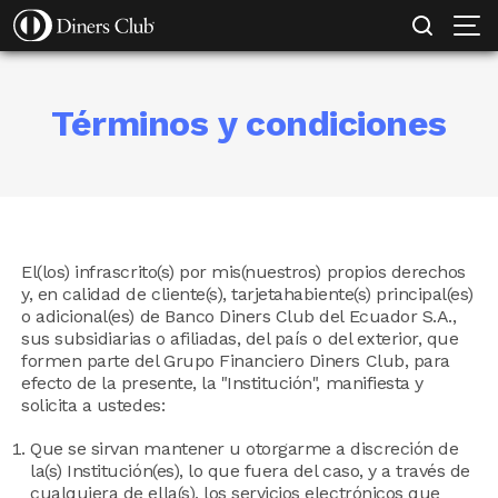
SOLICITAR TARJETA
MI EMPRESA PROTEGIDA
CONOCE MÁS
Pasar
al
contenido
principal
Términos y condiciones
El(los) infrascrito(s) por mis(nuestros) propios derechos
y, en calidad de cliente(s), tarjetahabiente(s) principal(es)
o adicional(es) de Banco Diners Club del Ecuador S.A.,
sus subsidiarias o afiliadas, del país o del exterior, que
formen parte del Grupo Financiero Diners Club, para
efecto de la presente, la "Institución", manifiesta y
solicita a ustedes:
Que se sirvan mantener u otorgarme a discreción de
la(s) Institución(es), lo que fuera del caso, y a través de
cualquiera de ella(s), los servicios electrónicos que