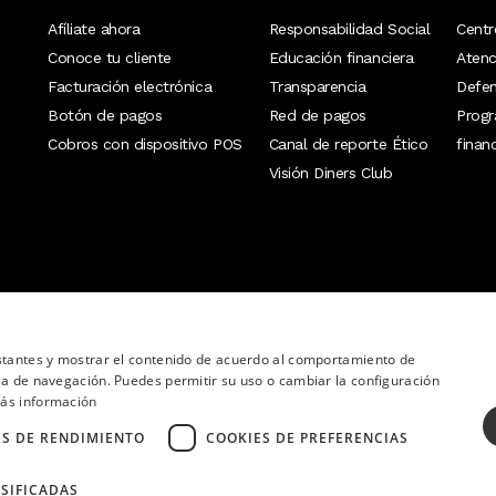
Afíliate ahora
Responsabilidad Social
Centr
Conoce tu cliente
Educación financiera
Atenc
Facturación electrónica
Transparencia
Defen
Botón de pagos
Red de pagos
Prog
Cobros con dispositivo POS
Canal de reporte Ético
finan
Visión Diners Club
nstantes y mostrar el contenido de acuerdo al comportamiento de
ia de navegación. Puedes permitir su uso o cambiar la configuración
ás información
ES DE RENDIMIENTO
COOKIES DE PREFERENCIAS
SIFICADAS