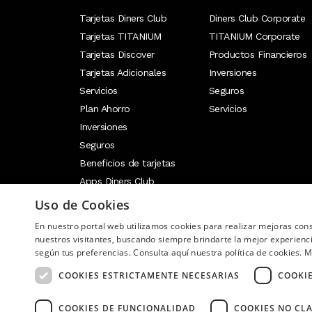
Tarjetas Diners Club
Diners Club Corporate
Tarjetas TITANIUM
TITANIUM Corporate
Tarjetas Discover
Productos Financieros
Tarjetas Adicionales
Inversiones
Servicios
Seguros
Plan Ahorro
Servicios
Inversiones
Seguros
Beneficios de tarjetas
Apps Diners Club
Uso de Cookies
En nuestro portal web utilizamos cookies para realizar mejoras co
Image
nuestros visitantes, buscando siempre brindarte la mejor experienc
según tus preferencias. Consulta aquí nuestra política de cookies.
M
COOKIES ESTRICTAMENTE NECESARIAS
COOKI
COOKIES DE FUNCIONALIDAD
COOKIES NO CLA