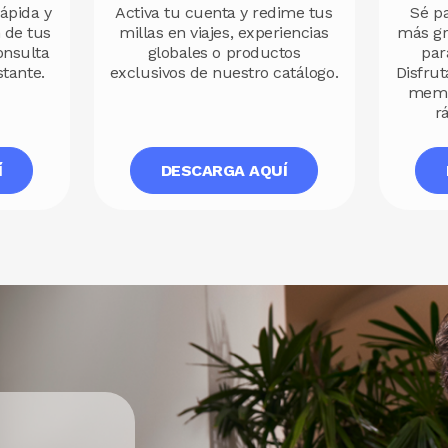
Activa tu cuenta y redime tus
Sé p
ápida y
millas en viajes, experiencias
más gr
 de tus
globales o productos
par
onsulta
exclusivos de nuestro catálogo.
Disfrut
stante.
membr
r
Í
DESCARGA AQUÍ