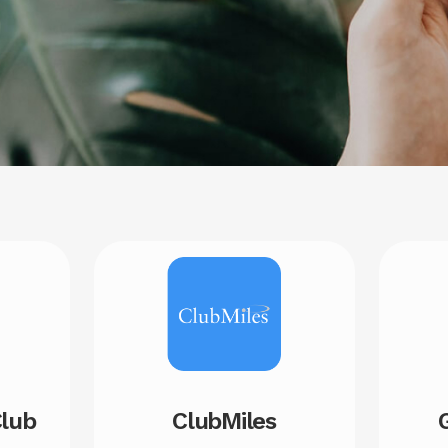
Image
ClubMiles
Club