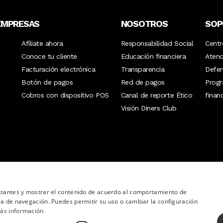
EMPRESAS
NOSOTROS
SOP
Afíliate ahora
Responsabilidad Social
Centr
Conoce tu cliente
Educación financiera
Atenc
Facturación electrónica
Transparencia
Defen
Botón de pagos
Red de pagos
Prog
Cobros con dispositivo POS
Canal de reporte Ético
finan
Visión Diners Club
nstantes y mostrar el contenido de acuerdo al comportamiento de
ia de navegación. Puedes permitir su uso o cambiar la configuración
ás información