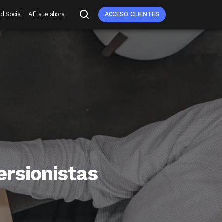
d Social
Afíliate ahora
ACCESO CLIENTES
ersionistas