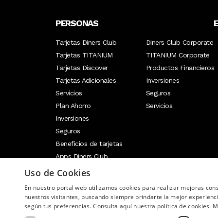
PERSONAS
Tarjetas Diners Club
Diners Club Corporate
Tarjetas TITANIUM
TITANIUM Corporate
Tarjetas Discover
Productos Financieros
Tarjetas Adicionales
Inversiones
Servicios
Seguros
Plan Ahorro
Servicios
Inversiones
Seguros
Beneficios de tarjetas
Apps Diners Club
Uso de Cookies
En nuestro portal web utilizamos cookies para realizar mejoras co
Image
nuestros visitantes, buscando siempre brindarte la mejor experienc
según tus preferencias. Consulta aquí nuestra política de cookies.
M