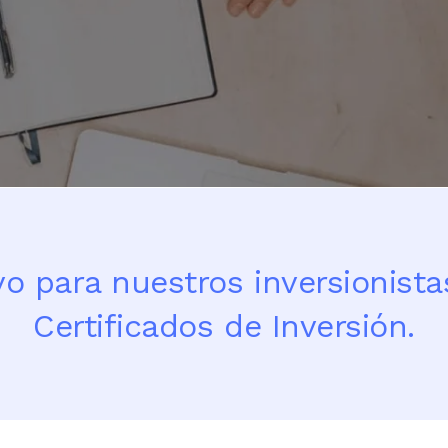
o para nuestros inversionista
Certificados de Inversión.