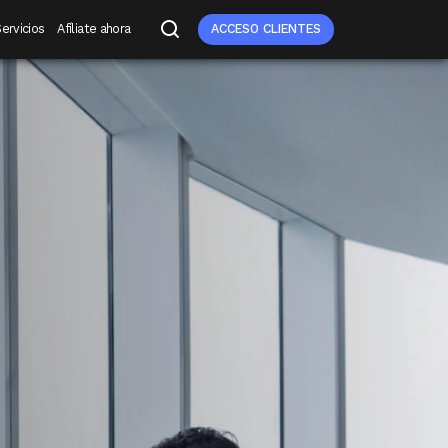
ervicios
Afíliate ahora
ACCESO CLIENTES