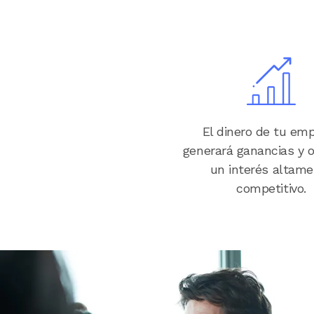
Image
El dinero de tu em
generará ganancias y 
un interés altam
competitivo.
Image