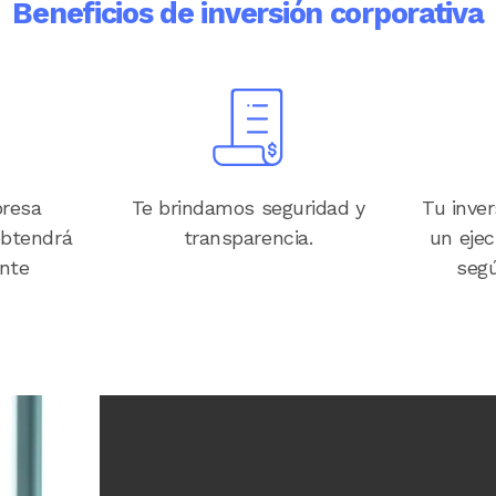
Beneficios de inversión corporativa
Image
presa
Te brindamos seguridad y
Tu inve
obtendrá
transparencia.
un ejec
ente
segú