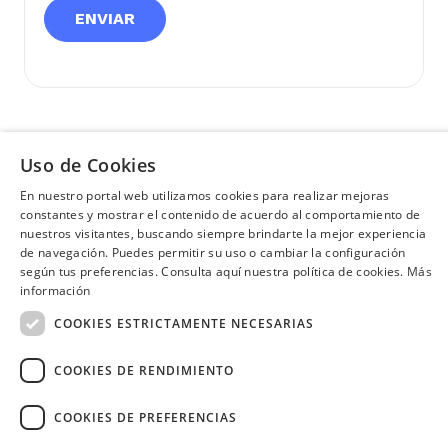
Uso de Cookies
En nuestro portal web utilizamos cookies para realizar mejoras
¿Necesitas ayuda?
(02) 298 1300
constantes y mostrar el contenido de acuerdo al comportamiento de
nuestros visitantes, buscando siempre brindarte la mejor experiencia
de navegación. Puedes permitir su uso o cambiar la configuración
SÍGUENOS EN:
según tus preferencias. Consulta aquí nuestra política de cookies.
Más
información
COOKIES ESTRICTAMENTE NECESARIAS
COOKIES DE RENDIMIENTO
Image
COOKIES DE PREFERENCIAS