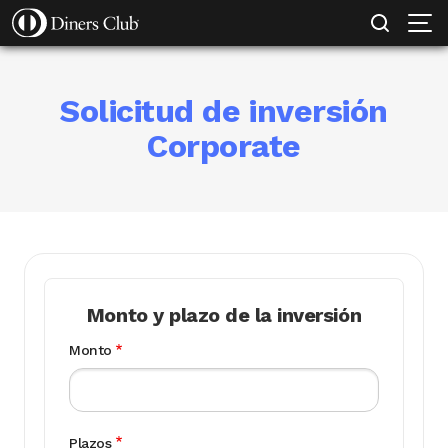
SOLICITAR TARJETA
MI EMPRESA PROTEGIDA
CONOCE MÁS
Pasar
al
contenido
principal
Solicitud de inversión
Corporate
Monto y plazo de la inversión
Monto
Plazos