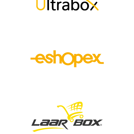
Image
Image