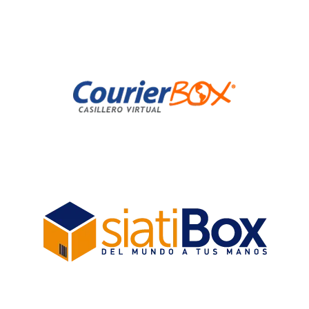
Image
Image