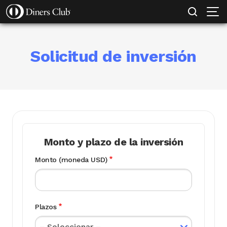
SOLICITAR TARJETA
MI EMPRESA PROTEGIDA
CONOCE MÁS
Pasar
al
contenido
principal
Solicitud de inversión
Monto y plazo de la inversión
Monto (moneda USD)
Plazos