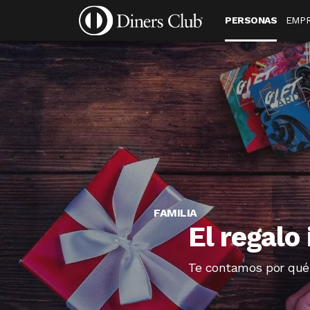
Diners Club Corporate Convenio Agencia de Viajes
Pasar
Menú
PERSONAS
EMP
al
público
contenido
destino
principal
FAMILIA
El regalo
Te contamos por qué 