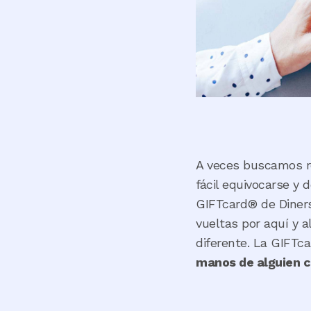
A veces buscamos r
fácil equivocarse y 
GIFTcard® de Diners 
vueltas por aquí y a
diferente. La GIFTc
manos de alguien cr