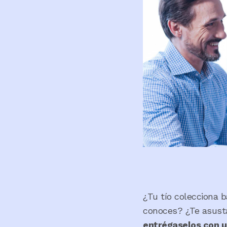
¿Tu tío colecciona 
conoces? ¿Te asusta
entrégaselos con u