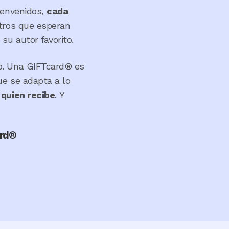
ienvenidos,
cada
otros que esperan
 su autor favorito.
so. Una GIFTcard® es
ue se adapta a lo
 quien recibe
. Y
ard®