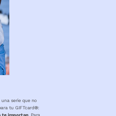
 una serie que no
para tu GIFTcard®:
o te importan
. Para