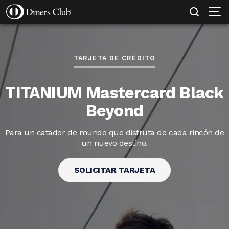
SOLICITAR TARJETA
MI EMPRESA PROTEGIDA
CONOCE MÁS
Pasar
al
contenido
principal
TARJETA DE CRÉDITO
TITANIUM Mastercard Black
Beyond
Para un catador de mundo que disfruta de cada rincón de
un nuevo destino.
SOLICITAR TARJETA