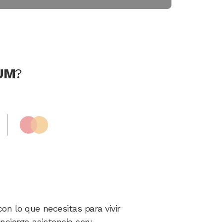
UM
?
Image
on lo que necesitas para vivir
oncierge asistencia con: