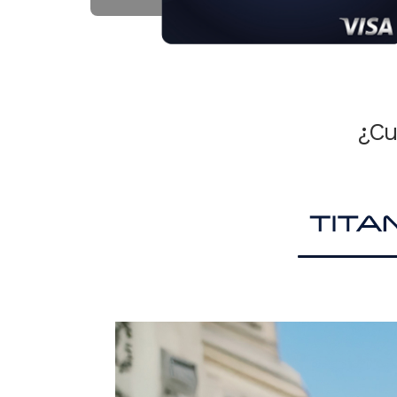
¿Cu
Image
ón de
able.