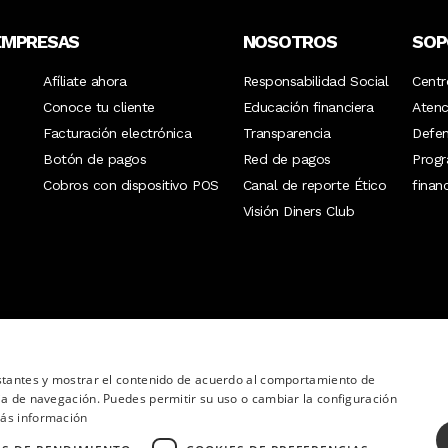
El asistente personal que te ayuda con ac
EMPRESAS
NOSOTROS
SOP
experiencias exclusivas. Solicita asistenc
Afíliate ahora
Responsabilidad Social
Centr
Image
Conoce tu cliente
Educación financiera
Atenc
Reservación y compra de boletos 
Facturación electrónica
Transparencia
Defen
eventos deportivos, espectácul
Botón de pagos
Red de pagos
Prog
Image
Cobros con dispositivo POS
Canal de reporte Ético
finan
Reservación de vuelos y hoteles
Visión Diners Club
Image
Recomendaciones para servicios
entrenador personal, servicio de
Image
Contratación de vehículo, incluy
nstantes y mostrar el contenido de acuerdo al comportamiento de
ia de navegación. Puedes permitir su uso o cambiar la configuración
Image
ás información
Envío de regalos.