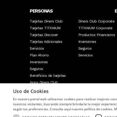
cios
PERSONAS
Tarjetas Diners Club
Diners Club Corporate
Tarjetas TITANIUM
TITANIUM Corporate
Tarjetas Discover
Productos Financieros
Tarjetas Adicionales
Inversiones
Servicios
Seguros
Plan Ahorro
Servicios
Inversiones
Seguros
Beneficios de tarjetas
Apps Diners Club
 y USD 100
Uso de Cookies
En nuestro portal web utilizamos cookies para realizar mejoras co
Image
nuestros visitantes, buscando siempre brindarte la mejor experienc
según tus preferencias. Consulta aquí nuestra política de cookies.
M
 antes,