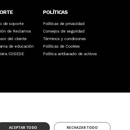
ceso privilegiado a servicios y
ORTE
POLÍTICAS
ia con:
o de soporte
Políticas de privacidad
ión de Reclamos
Consejos de seguridad
para: conciertos, ballet, ópera,
sor del cliente
Términos y condiciones
os de Broadway y más.
rama de educación
Políticas de Cookies
ciera COSEDE
Política antilavado de activos
.
 de emergencia: plomeros, niñeras,
 mensajería.
endo yates, aviones y trenes privados.
¿Necesitas ayuda?
(02) 298 1300
ACEPTAR TODO
RECHAZAR TODO