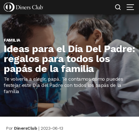
SOLICITAR TARJETA
MI EMPRESA PROTEGIDA
CONOCE MÁS
Pasar
al
contenido
principal
FAMILIA
Ideas para el Día Del Padre:
regalos para todos los
papás de la familia
Te volvería a elegir, papá. Te contamos cómo puedes
festejar este Día del Padre con todos los papás de la
familia
Por
DinersClub
|
2023-06-13