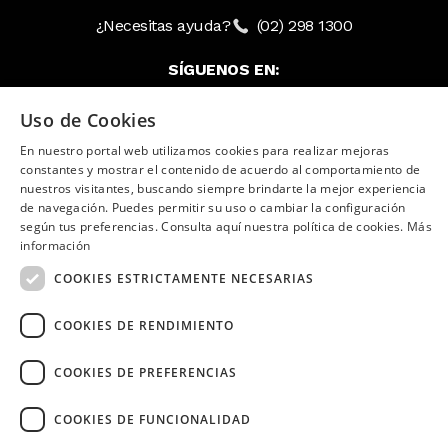
¿Necesitas ayuda?
(02) 298 1300
SÍGUENOS EN:
Uso de Cookies
En nuestro portal web utilizamos cookies para realizar mejoras
constantes y mostrar el contenido de acuerdo al comportamiento de
nuestros visitantes, buscando siempre brindarte la mejor experiencia
Image
de navegación. Puedes permitir su uso o cambiar la configuración
según tus preferencias. Consulta aquí nuestra política de cookies.
Más
información
COOKIES ESTRICTAMENTE NECESARIAS
Copyright © 2026 Diners Club Ecuador.
COOKIES DE RENDIMIENTO
Derechos reservados.
COOKIES DE PREFERENCIAS
COOKIES DE FUNCIONALIDAD