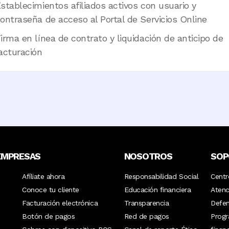
stablecimientos afiliados activos con usuario y
ontraseña de acceso al Portal de Servicios Online
irma en línea de contrato y liquidación de anticipo de
acturación
EMPRESAS
NOSOTROS
SOP
Afíliate ahora
Responsabilidad Social
Centr
Conoce tu cliente
Educación financiera
Atenc
Facturación electrónica
Transparencia
Defen
Botón de pagos
Red de pagos
Prog