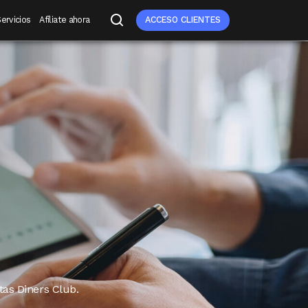
ervicios
Afíliate ahora
ACCESO CLIENTES
tas Diners Club.