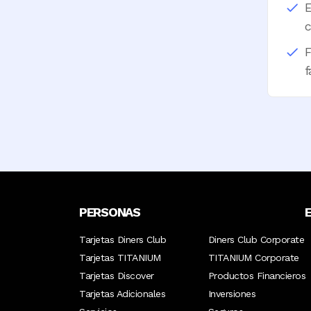
E
c
F
f
PERSONAS
Tarjetas Diners Club
Diners Club Corporate
Tarjetas TITANIUM
TITANIUM Corporate
Tarjetas Discover
Productos Financieros
Tarjetas Adicionales
Inversiones