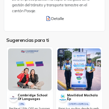
gestión del tránsito y transporte terrestre en el
cantón Pasaje.
Detalle
Sugerencias para ti
Cambridge School
Movilidad Machala
Of Languages
Ep
15%
OFERTA ESPECIAL
Recibe el 15% OFF en Summer
Paga tus multas desde la web.