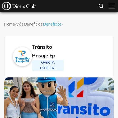
SOLICITAR TARJETA
CONOCE MÁS
Pasar al contenido principal
Home
›
Más Beneficios
›
Beneficios
›
Tránsito
Pasaje Ep
OFERTA
ESPECIAL