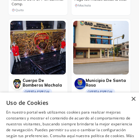
Camp.
Machala
Quito
Cuerpo De
Municipio De Santa
Bomberos Machala
Rosa
OFERTA ESPECIAL
OFERTA ESPECIAL
×
Paga tus tasas e impuestos
Paga tu impuesto predial por la
Uso de Cookies
desde la web.
web.
Machala
Santa Rosa
En nuestro portal web utilizamos cookies para realizar mejoras
constantes y mostrar el contenido de acuerdo al comportamiento de
nuestros visitantes, buscando siempre brindarte la mejor experiencia
de navegación. Puedes permitir su uso o cambiar la configuración
según tus preferencias. Consulta aquí nuestra política de cookies.
Más
¿Necesitas ayuda?
(02) 298 1300