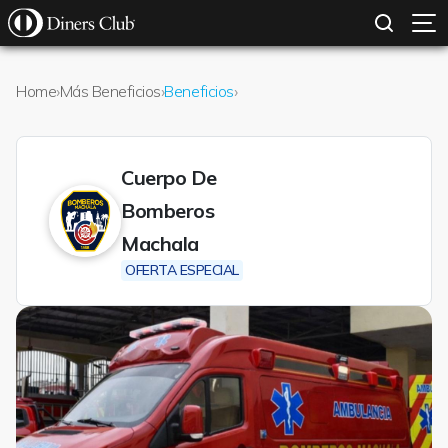
SOLICITAR TARJETA
CONOCE MÁS
Pasar al contenido principal
Home
›
Más Beneficios
›
Beneficios
›
Cuerpo De
Bomberos
Machala
OFERTA ESPECIAL