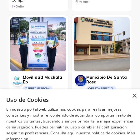
Camp.
Pasaje
Quito
Movilidad Machala
Municipio De Santa
Ep
Rosa
OFERTA ESPECIAL
OFERTA ESPECIAL
×
Paga tus multas desde la web.
Paga tu impuesto predial por la
Uso de Cookies
web.
Machala
Santa Rosa
En nuestro portal web utilizamos cookies para realizar mejoras
constantes y mostrar el contenido de acuerdo al comportamiento de
nuestros visitantes, buscando siempre brindarte la mejor experiencia
de navegación. Puedes permitir su uso o cambiar la configuración
según tus preferencias. Consulta aquí nuestra política de cookies.
Más
¿Necesitas ayuda?
(02) 298 1300
información