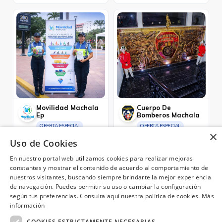
Movilidad Machala
Cuerpo De
Ep
Bomberos Machala
OFERTA ESPECIAL
OFERTA ESPECIAL
×
Paga tus multas desde la web.
Paga tus tasas e impuestos
Uso de Cookies
desde la web.
Machala
Machala
En nuestro portal web utilizamos cookies para realizar mejoras
constantes y mostrar el contenido de acuerdo al comportamiento de
nuestros visitantes, buscando siempre brindarte la mejor experiencia
de navegación. Puedes permitir su uso o cambiar la configuración
según tus preferencias. Consulta aquí nuestra política de cookies.
Más
¿Necesitas ayuda?
(02) 298 1300
información
COOKIES ESTRICTAMENTE NECESARIAS