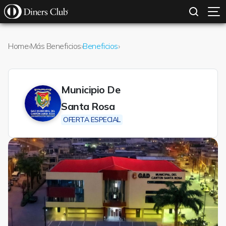
SOLICITAR TARJETA
CONOCE MÁS
Pasar al contenido principal
Home
›
Más Beneficios
›
Beneficios
›
Municipio De
Santa Rosa
OFERTA ESPECIAL