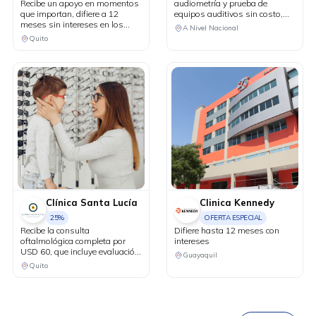
Recibe un apoyo en momentos
audiometría y prueba de
que importan, difiere a 12
equipos auditivos sin costo,
meses sin intereses en los
más 20% de descuento en tu
A Nivel Nacional
servicios del Centro de Cáncer
primera compra.
Quito
MetroVida.
Clínica Santa Lucía
Clinica Kennedy
25%
OFERTA ESPECIAL
Recibe la consulta
Difiere hasta 12 meses con
oftalmológica completa por
intereses
USD 60, que incluye evaluación
Guayaquil
DESCÁRGALA
con Maya sin costo. 25% de
Quito
descuento en lentes oftálmicos
de armazón. 10% de
descuento en lentes de
contacto. 25% de descuento en
exámenes complementarios.