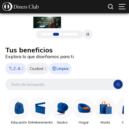
SOLICITAR TARJETA
CONOCE MÁS
Pasar al contenido principal
Tus beneficios
Explora lo que diseñamos para ti.
Z-A
Limpiar
Ciudad
Educación
Entretenimiento
Gastro
Hogar
Moda
Onli