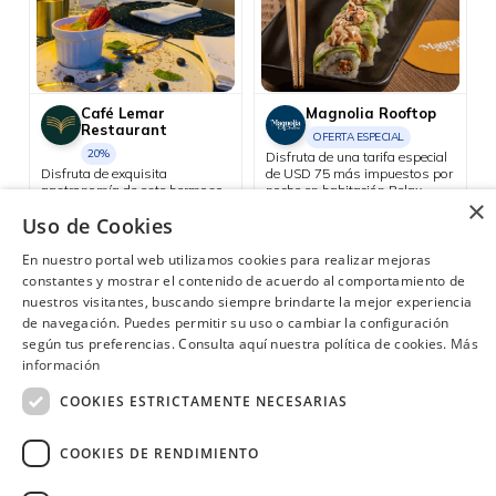
Café Lemar
Magnolia Rooftop
Restaurant
OFERTA ESPECIAL
20%
Disfruta de una tarifa especial
Disfruta de exquisita
de USD 75 más impuestos por
gastronomía de este hermoso
noche en habitación Relax
×
rincón costero del Ecuador.
sencilla o doble.
Consulta las ubicaciones participantes
Uso de Cookies
Bahía de Cáraquez
En nuestro portal web utilizamos cookies para realizar mejoras
constantes y mostrar el contenido de acuerdo al comportamiento de
nuestros visitantes, buscando siempre brindarte la mejor experiencia
de navegación. Puedes permitir su uso o cambiar la configuración
según tus preferencias. Consulta aquí nuestra política de cookies.
Más
¿Necesitas ayuda?
(02) 298 1300
información
COOKIES ESTRICTAMENTE NECESARIAS
COOKIES DE RENDIMIENTO