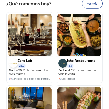
Ahora tus
blu benefits
en una
¿Qué comemos hoy?
15% de descuento en cirugías
Ver más
sola app.
refractivas para pacientes
candidatos.
Zero Lab
Iche Restaurante
25%
5%
Recibe 25 % de descuento los
Recibe el 5% de descuento en
días martes.
toda la carta
Consulta las ubicaciones participantes
San Vicente