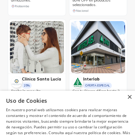
armazones.
50% OFF en productos
seleccionados.
Riobamba
Nacional
Clínica Santa Lucía
Interlab
25%
OFERTA ESPECIAL
Recibe la consulta
Con tu Diners difiere hasta 3
×
oftalmológica completa por
meses sin intereses.
Uso de Cookies
USD 60, que incluye evaluación
Guayaquil, Cuenca, Manta, Quito, Machala
con Maya sin costo. 25% de
Quito
descuento en lentes oftálmicos
En nuestro portal web utilizamos cookies para realizar mejoras
de armazón. 10% de
constantes y mostrar el contenido de acuerdo al comportamiento de
descuento en lentes de
nuestros visitantes, buscando siempre brindarte la mejor experiencia
contacto. 25% de descuento en
de navegación. Puedes permitir su uso o cambiar la configuración
exámenes complementarios.
15% de descuento en cirugías
según tus preferencias. Consulta aquí nuestra política de cookies.
Más