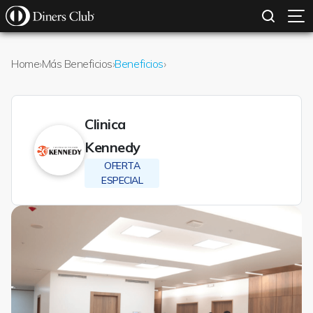
SOLICITAR TARJETA
CONOCE MÁS
Pasar al contenido principal
Home
›
Más Beneficios
›
Beneficios
›
Clinica
Kennedy
OFERTA
ESPECIAL