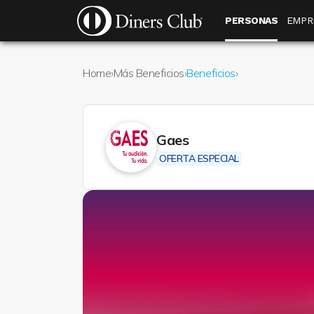
Pasar al contenido principal
Menú público
PERSONAS
EMPR
Home
›
Más Beneficios
›
Beneficios
›
Gaes
OFERTA ESPECIAL