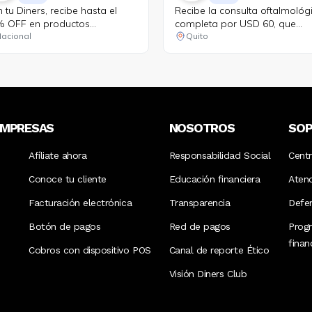
 tu Diners, recibe hasta el
Recibe la consulta oftalmológ
 OFF en productos
completa por USD 60, que
eccionados.
incluye evaluación con Maya s
acional
Quito
costo. 25% de descuento en
lentes oftálmicos de armazón
10% de descuento en lentes 
contacto. 25% de descuento 
exámenes complementarios.
15% de descuento en cirugía
EMPRESAS
NOSOTROS
SO
refractivas para pacientes
candidatos.
Afíliate ahora
Responsabilidad Social
Cent
Conoce tu cliente
Educación financiera
Aten
Facturación electrónica
Transparencia
Defen
Botón de pagos
Red de pagos
Prog
fina
Cobros con dispositivo POS
Canal de reporte Ético
Visión Diners Club