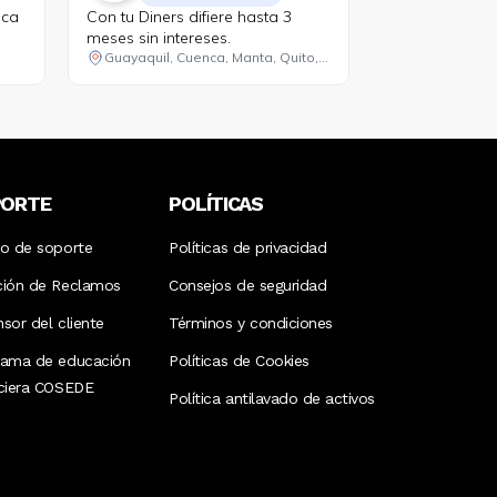
ica
Con tu Diners difiere hasta 3
meses sin intereses.
in
Guayaquil, Cuenca, Manta, Quito, Machala
.
de
en
s
PORTE
POLÍTICAS
ro de soporte
Políticas de privacidad
ción de Reclamos
Consejos de seguridad
sor del cliente
Términos y condiciones
rama de educación
Políticas de Cookies
nciera COSEDE
Política antilavado de activos