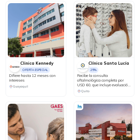
Clinica Kennedy
Clínica Santa Lucía
OFERTA ESPECIAL
25%
Difiere hasta 12 meses con
Recibe la consulta
intereses
oftalmológica completa por
USD 60, que incluye evaluación
Guayaquil
con Maya sin costo. 25% de
Quito
descuento en lentes oftálmicos
de armazón. 10% de
descuento en lentes de
contacto. 25% de descuento en
exámenes complementarios.
15% de descuento en cirugías
refractivas para pacientes
candidatos.