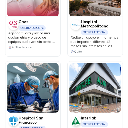
Gaes
Hospital
Metropolitano
OFERTA ESPECIAL
OFERTA ESPECIAL
Agenda tu cita y recibe una
audiometría y prueba de
Recibe un apoyo en momentos
equipos auditivos sin costo,
que importan, difiere a 12
más 20% de descuento en tu
meses sin intereses en los
A Nivel Nacional
primera compra.
servicios del Centro de Cáncer
Quito
MetroVida.
Hospital San
Interlab
Francisco
OFERTA ESPECIAL