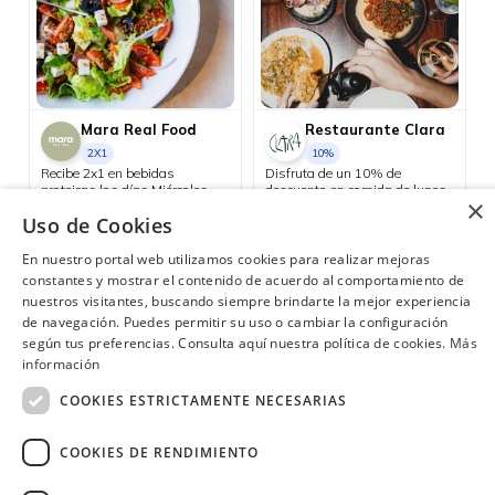
Mara Real Food
Restaurante Clara
2X1
10%
Recibe 2x1 en bebidas
Disfruta de un 10% de
proteicas los días Miércoles.
descuento en comida de lunes
×
a viernes y aprovecha el happy
Samborondón
Uso de Cookies
hour 3x2 en cócteles del día, de
Consulta las ubicaciones participantes
lunes a jueves.
En nuestro portal web utilizamos cookies para realizar mejoras
constantes y mostrar el contenido de acuerdo al comportamiento de
nuestros visitantes, buscando siempre brindarte la mejor experiencia
de navegación. Puedes permitir su uso o cambiar la configuración
según tus preferencias. Consulta aquí nuestra política de cookies.
Más
¿Necesitas ayuda?
(02) 298 1300
información
COOKIES ESTRICTAMENTE NECESARIAS
COOKIES DE RENDIMIENTO