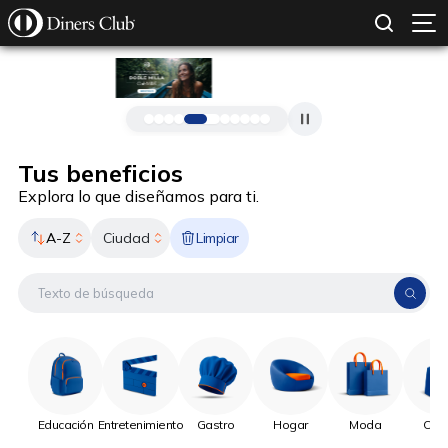
SOLICITAR TARJETA
CONOCE MÁS
Pasar al contenido principal
Tus beneficios
Explora lo que diseñamos para ti.
A-Z
Limpiar
Ciudad
Educación
Entretenimiento
Gastro
Hogar
Moda
Onli