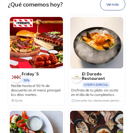
Ahora tus
blu benefits
en una
¿Qué comemos hoy?
Ver más
sola app.
Friday´S
El Dorado
Restaurant
50%
OFERTA ESPECIAL
Recibe hasta el 50 % de
descuento en el menú principal
Disfruta de tu plato sin costo
los días martes.
en el día de tu cumpleaños.
Quito
Consulta las ubicaciones participantes