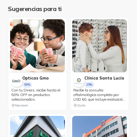
Sugerencias para ti
Opticas Gmo
Clínica Santa Lucía
50%
25%
Con tu Diners, recibe hasta el
Recibe la consulta
50% OFF en productos
oftalmológica completa por
seleccionados.
USD 60, que incluye evaluación
con Maya sin costo. 25% de
Nacional
Quito
descuento en lentes oftálmicos
de armazón. 10% de
descuento en lentes de
contacto. 25% de descuento en
exámenes complementarios.
15% de descuento en cirugías
refractivas para pacientes