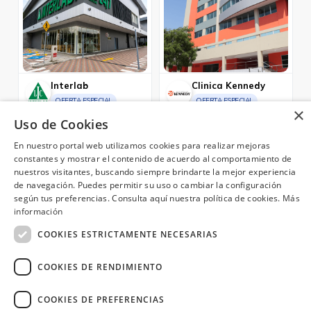
candidatos.
Interlab
Clinica Kennedy
OFERTA ESPECIAL
OFERTA ESPECIAL
×
Con tu Diners difiere hasta 3
Difiere hasta 12 meses con
Uso de Cookies
meses sin intereses.
intereses
Guayaquil, Cuenca, Manta, Quito, Machala
Guayaquil
En nuestro portal web utilizamos cookies para realizar mejoras
constantes y mostrar el contenido de acuerdo al comportamiento de
nuestros visitantes, buscando siempre brindarte la mejor experiencia
de navegación. Puedes permitir su uso o cambiar la configuración
según tus preferencias. Consulta aquí nuestra política de cookies.
Más
¿Necesitas ayuda?
(02) 298 1300
información
COOKIES ESTRICTAMENTE NECESARIAS
COOKIES DE RENDIMIENTO
Image
COOKIES DE PREFERENCIAS