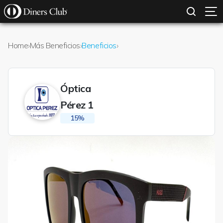
SOLICITAR TARJETA
CONOCE MÁS
Pasar al contenido principal
Home
›
Más Beneficios
›
Beneficios
›
Óptica
Pérez 1
15%