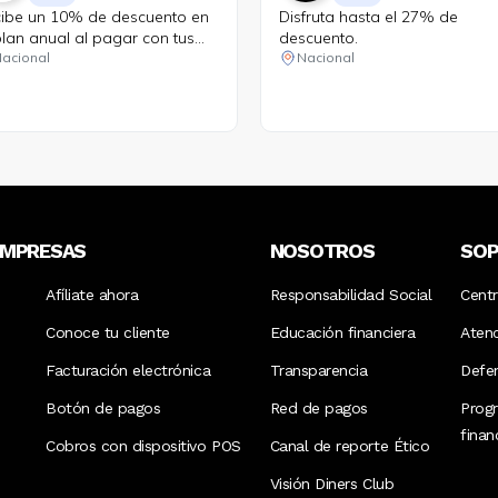
ibe un 10% de descuento en
Disfruta hasta el 27% de
plan anual al pagar con tus
descuento.
jetas Diners Club. Además,
acional
Nacional
ticipa en el sorteo de la
olución del valor de tu
pra. Son 10 ganadores a
el nacional.
EMPRESAS
NOSOTROS
SO
Afíliate ahora
Responsabilidad Social
Cent
Conoce tu cliente
Educación financiera
Aten
Facturación electrónica
Transparencia
Defen
Botón de pagos
Red de pagos
Prog
fina
Cobros con dispositivo POS
Canal de reporte Ético
Visión Diners Club