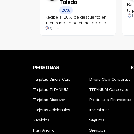
Toledo
Rec
20%
tu 
tar
N
Recibe el 20% de descuento en
par
tu entrada en boletería, para la
dev
obra ¿Qué carajos con el amor?
Quito
com
del día viernes.
niv
PERSONAS
Tarjetas Diners Club
Diners Club Corporate
Tarjetas TITANIUM
TITANIUM Corporate
Tarjetas Discover
Productos Financieros
Tarjetas Adicionales
Inversiones
Servicios
Seguros
Plan Ahorro
Servicios