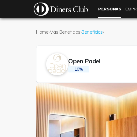
Pasar al contenido principal
Menú público
PERSONAS
EMPR
Home
›
Más Beneficios
›
Beneficios
›
Open Padel
10%