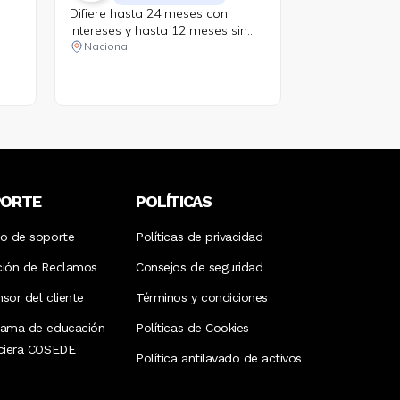
Difiere hasta 24 meses con
intereses y hasta 12 meses sin
intereses.
Nacional
PORTE
POLÍTICAS
ro de soporte
Políticas de privacidad
ción de Reclamos
Consejos de seguridad
sor del cliente
Términos y condiciones
rama de educación
Políticas de Cookies
nciera COSEDE
Política antilavado de activos