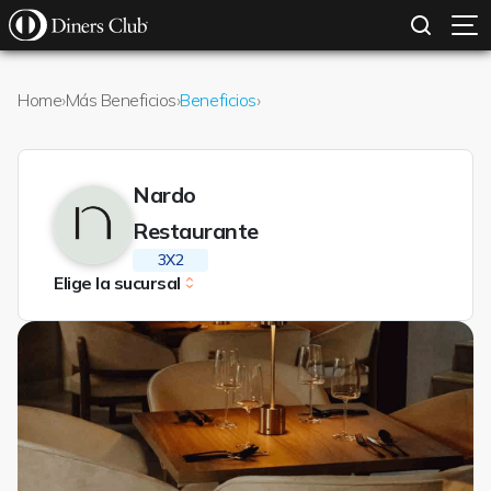
SOLICITAR TARJETA
CONOCE MÁS
Pasar al contenido principal
Home
›
Más Beneficios
›
Beneficios
›
Nardo
Restaurante
3X2
Elige la sucursal