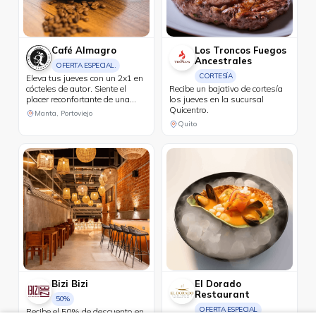
Café Almagro
Los Troncos Fuegos
Ancestrales
OFERTA ESPECIAL.
CORTESÍA
Eleva tus jueves con un 2x1 en
cócteles de autor. Siente el
Recibe un bajativo de cortesía
placer reconfortante de una
los jueves en la sucursal
bebida caliente de cortesía al
Quicentro.
Manta, Portoviejo
realizar compras iguales o
Quito
superiores a USD 25 con tus
tarjetas Diners Club.
Bizi Bizi
El Dorado
Restaurant
50%
OFERTA ESPECIAL
Recibe el 50% de descuento en