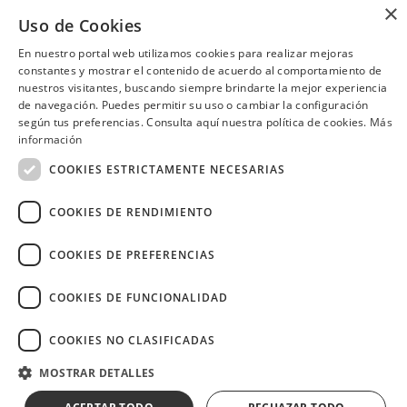
×
toda la carta los días martes.
Disfruta de tu plato sin costo
Uso de Cookies
en el día de tu cumpleaños.
Quito
Quito
En nuestro portal web utilizamos cookies para realizar mejoras
constantes y mostrar el contenido de acuerdo al comportamiento de
nuestros visitantes, buscando siempre brindarte la mejor experiencia
de navegación. Puedes permitir su uso o cambiar la configuración
según tus preferencias. Consulta aquí nuestra política de cookies.
Más
¿Necesitas ayuda?
(02) 298 1300
información
COOKIES ESTRICTAMENTE NECESARIAS
COOKIES DE RENDIMIENTO
Image
COOKIES DE PREFERENCIAS
COOKIES DE FUNCIONALIDAD
COOKIES NO CLASIFICADAS
Copyright © 2026 Diners Club Ecuador.
MOSTRAR DETALLES
Derechos reservados.