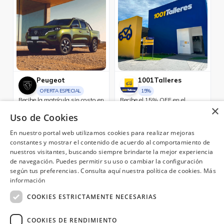
Peugeot
1001Talleres
OFERTA ESPECIAL
15%
Recibe la matrícula sin costo en
Recibe el 15% OFF en el
×
tu nuevo Peugeot 2008 Hybrid
mantenimiento preventivo de
o Landtrek.
tu vehículo + chequeo de 20
Uso de Cookies
puntos sin costo.
Quito, Guayaquil, Cuenca
Quito, Guayaquil
En nuestro portal web utilizamos cookies para realizar mejoras
constantes y mostrar el contenido de acuerdo al comportamiento de
nuestros visitantes, buscando siempre brindarte la mejor experiencia
de navegación. Puedes permitir su uso o cambiar la configuración
según tus preferencias. Consulta aquí nuestra política de cookies.
Más
¿Necesitas ayuda?
(02) 298 1300
información
COOKIES ESTRICTAMENTE NECESARIAS
COOKIES DE RENDIMIENTO