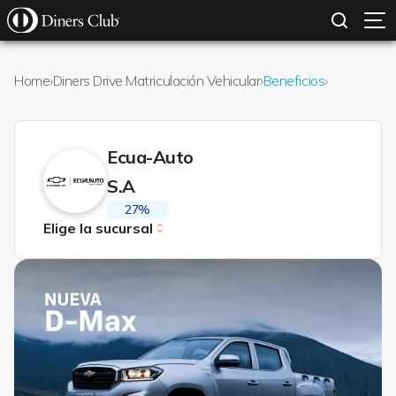
SOLICITAR TARJETA
CONOCE MÁS
Pasar al contenido principal
Home
›
Diners Drive Matriculación Vehicular
›
Beneficios
›
Ecua-Auto
S.A
27%
Elige la sucursal