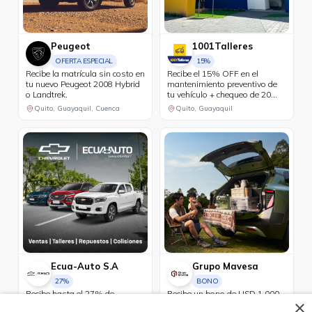
Peugeot
1001Talleres
OFERTA ESPECIAL
15%
Recibe la matrícula sin costo en
Recibe el 15% OFF en el
tu nuevo Peugeot 2008 Hybrid
mantenimiento preventivo de
o Landtrek.
tu vehículo + chequeo de 20
puntos sin costo.
Quito, Guayaquil, Cuenca
Quito, Guayaquil
Ecua-Auto S.A
Grupo Mavesa
27%
BONO
Recibe hasta el 27% de
Recibe un bono de USD 1,000
×
descuento en la compra de
en modelos exclusivos.