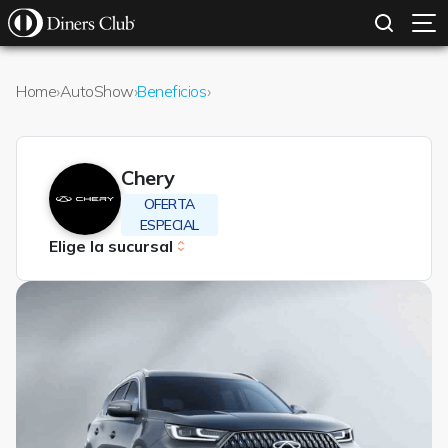
SOLICITAR TARJETA
CONOCE MÁS
Pasar al contenido principal
Home
›
AutoShow
›
Beneficios
›
Chery
OFERTA
ESPECIAL
Elige la sucursal