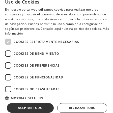
Uso de Cookies
repuestos originales Chevrolet
Guayaquil, Quito
y hasta el 25% de descuento
Quito
en repuestos de
En nuestro portal web utilizamos cookies para realizar mejoras
mantenimiento (filtros,
constantes y mostrar el contenido de acuerdo al comportamiento de
pastillas de freno, correas).
nuestros visitantes, buscando siempre brindarte la mejor experiencia
Recibe beneficios exclusivos en
de navegación. Puedes permitir su uso o cambiar la configuración
talleres: • Cambio de aceite y
filtro desde USD 24.99 + IVA •
según tus preferencias. Consulta aquí nuestra política de cookies.
Más
¿Necesitas ayuda?
(02) 298 1300
Alineación y balanceo a USD
información
19.99 + IVA • Combo frenos
USD 14.99 + IVA • Cambio de
COOKIES ESTRICTAMENTE NECESARIAS
plumas desde USD 12.99 +
IVA.
COOKIES DE RENDIMIENTO
Image
COOKIES DE PREFERENCIAS
COOKIES DE FUNCIONALIDAD
COOKIES NO CLASIFICADAS
Copyright © 2026 Diners Club Ecuador.
MOSTRAR DETALLES
Derechos reservados.
ACEPTAR TODO
RECHAZAR TODO