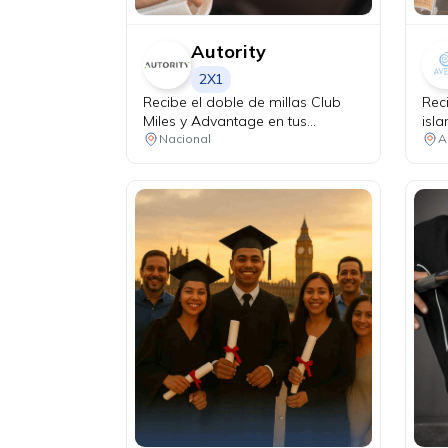
Autority
2X1
Recibe el doble de millas Club
Rec
Miles y Advantage en tus
isl
compras superiores a $50 y
Nacional
A
difiere hasta 12 meses con
intereses.