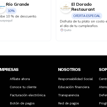
Río Grande
El Dorado
Restaurant
10%
OFERTA ESPECIAL
ibe 10 % de descuento.
uayaquil
Disfruta de tu plato sin costo 
el día de tu cumpleaños.
Quito
EMPRESAS
NOSOTROS
SO
Afíliate ahora
Responsabilidad Social
Cent
Conoce tu cliente
Educación financiera
Aten
Facturación electrónica
Transparencia
Defen
Botón de pagos
Red de pagos
Prog