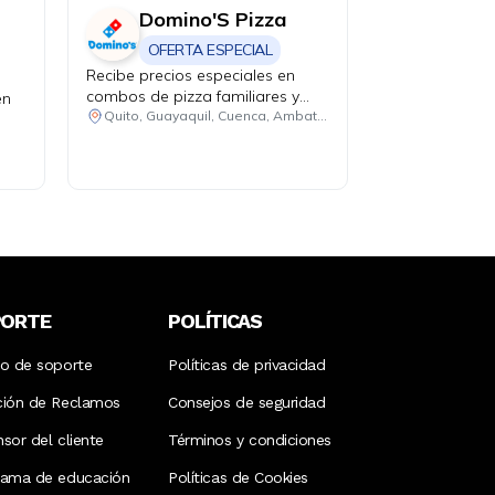
Domino'S Pizza
OFERTA ESPECIAL
Recibe precios especiales en
combos de pizza familiares y
en
medianos. Promoción 1: 2 pizzas
Quito, Guayaquil, Cuenca, Ambato, Santo Domingo
familiares hasta 4 ingredientes +
1 bebida familiar por USD 25.50.
Promoción 2: 2 pizzas medianas
de 1 ingrediente + 1 bebida
familiar por USD 18.48.
PORTE
POLÍTICAS
ro de soporte
Políticas de privacidad
ción de Reclamos
Consejos de seguridad
sor del cliente
Términos y condiciones
rama de educación
Políticas de Cookies