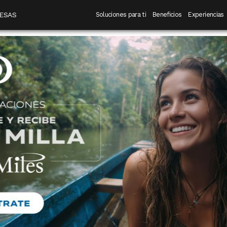
 destino
Navegación principal
ESAS
Soluciones para ti
Beneficios
Experiencias