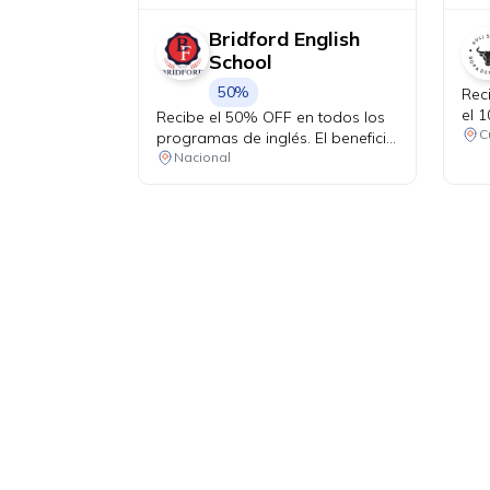
Bridford English
School
50%
Rec
el 
Recibe el 50% OFF en todos los
dep
C
programas de inglés. El beneficio
aplica únicamente durante la
Nacional
primera asesoría. Válido del 1 de
julio al 31 de agosto.