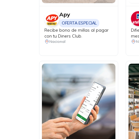
Apy
OFERTA ESPECIAL
Recibe bono de millas al pagar
Dif
con tu Diners Club.
mes
Nacional
N