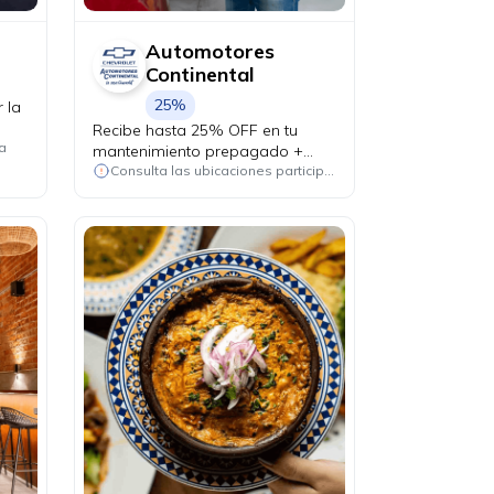
Automotores
Continental
25%
 la
Recibe hasta 25% OFF en tu
a
mantenimiento prepagado +
alineación y balanceo de
Consulta las ubicaciones participantes
cortesía.