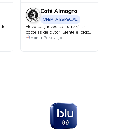
Café Almagro
OFERTA ESPECIAL.
 de
Eleva tus jueves con un 2x1 en
cócteles de autor. Siente el placer
reconfortante de una bebida
Manta, Portoviejo
caliente de cortesía al realizar
compras iguales o superiores a
USD 25 con tus tarjetas Diners
Club.
en