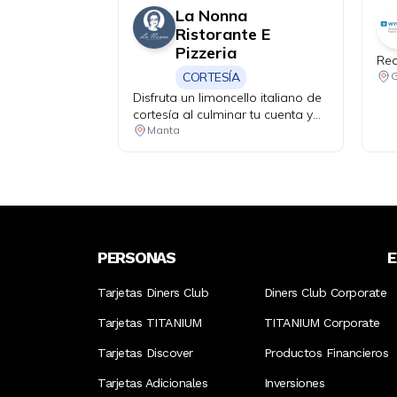
La Nonna
Ristorante E
Pizzeria
Rec
CORTESÍA
G
Disfruta un limoncello italiano de
cortesía al culminar tu cuenta y
haz que tu velada tenga un final
Manta
perfecto.
PERSONAS
Tarjetas Diners Club
Diners Club Corporate
Tarjetas TITANIUM
TITANIUM Corporate
Tarjetas Discover
Productos Financieros
Tarjetas Adicionales
Inversiones