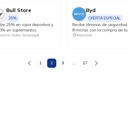
Bull Store
Byd
25%
OFERTA ESPECIAL
ibe 25% en ropa deportiva y
Recibe láminas de seguridad
10% en suplementos
8 micras con la compra de tu
ortivos.
Yuan Pro DM-i.
uenca, Quito, Guayaquil
Nacional
1
2
3
...
17
Ahora tus
blu benefits
una sola app.