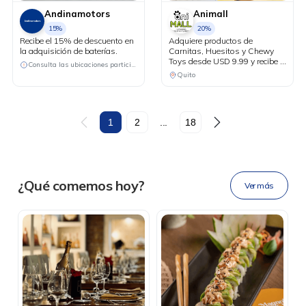
Andinamotors
Animall
15%
20%
Recibe el 15% de descuento en
Adquiere productos de
la adquisición de baterías.
Carnitas, Huesitos y Chewy
Toys desde USD 9.99 y recibe el
Consulta las ubicaciones participantes
20% de descuento en tu factura
Quito
al pagar con tu tarjeta Diners
Club.
DESCÁRGALA
1
2
...
18
Ahora tus
blu benefits
en una
¿Qué comemos hoy?
Ver más
sola app.