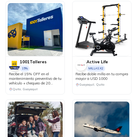
1001Talleres
Active Life
15%
MILLAS X2
Recibe el 15% OFF en el
Recibe doble milla en tu compra
mantenimiento preventivo de tu
mayor a USD 1000
vehículo + chequeo de 20
Guayaquil, Quito
puntos sin costo.
Quito, Guayaquil