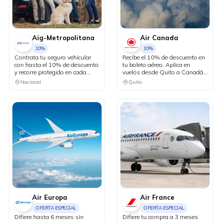
Aig-Metropolitana
Air Canada
10%
10%
Contrata tu seguro vehicular
Recibe el 10% de descuento en
con hasta el 10% de descuento
tu boleto aéreo. Aplica en
y recorre protegido en cada
vuelos desde Quito a Canadá y
kilómetro. Adicionalmente,
Estados Unidos en conexión
Nacional
Quito
recibe una revisión vehicular
vía Bogotá.
previo a un viaje o
matriculación de tu auto sin
costo adicional.
Air Europa
Air France
OFERTA ESPECIAL
OFERTA ESPECIAL
Difiere hasta 6 meses sin
Difiere tu compra a 3 meses