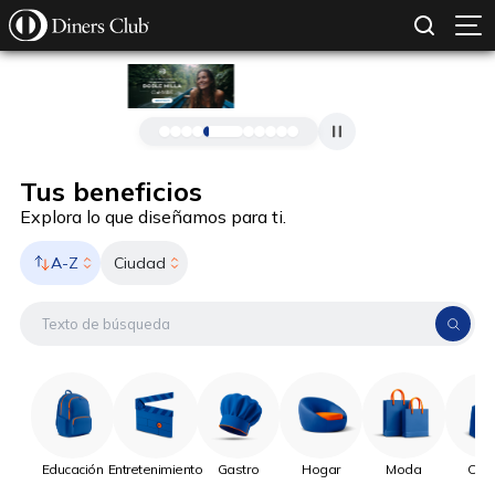
SOLICITAR TARJETA
CONOCE MÁS
Pasar al contenido principal
Tus beneficios
Explora lo que diseñamos para ti.
A-Z
Ciudad
Educación
Entretenimiento
Gastro
Hogar
Moda
Onli