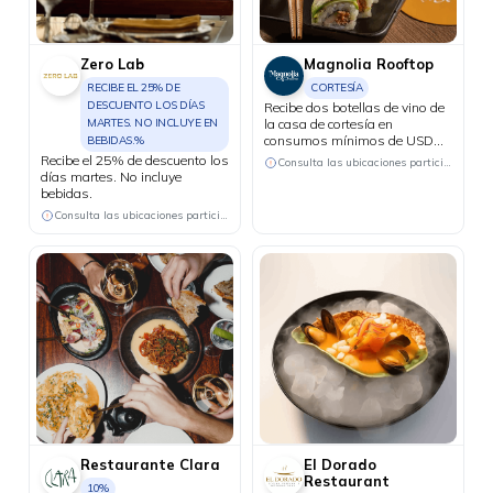
Zero Lab
Magnolia Rooftop
RECIBE EL 25% DE
CORTESÍA
DESCUENTO LOS DÍAS
Recibe dos botellas de vino de
MARTES. NO INCLUYE EN
la casa de cortesía en
consumos mínimos de USD
BEBIDAS.%
130.
Recibe el 25% de descuento los
Consulta las ubicaciones participantes
días martes. No incluye
bebidas.
Consulta las ubicaciones participantes
Restaurante Clara
El Dorado
Restaurant
10%