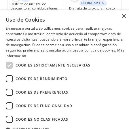
OFERTA ESPECIAL
Disfruta de un 10% de
descuento en comida de lunes
Disfruta de tu plato sin costo
a viernes y aprovecha el happy
en el día de tu cumpleaños.
×
hour 3x2 en cócteles del día, de
Uso de Cookies
Consulta las ubicaciones participantes
Consulta las ubicaciones participantes
lunes a jueves.
En nuestro portal web utilizamos cookies para realizar mejoras
constantes y mostrar el contenido de acuerdo al comportamiento de
nuestros visitantes, buscando siempre brindarte la mejor experiencia
de navegación. Puedes permitir su uso o cambiar la configuración
¿Necesitas ayuda?
(02) 298 1300
según tus preferencias. Consulta aquí nuestra política de cookies.
Más
información
COOKIES ESTRICTAMENTE NECESARIAS
COOKIES DE RENDIMIENTO
Image
COOKIES DE PREFERENCIAS
COOKIES DE FUNCIONALIDAD
COOKIES NO CLASIFICADAS
Copyright © 2026 Diners Club Ecuador.
Derechos reservados.