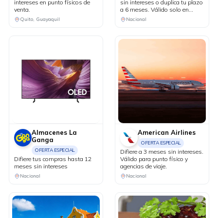
intereses en punto físicos de
sin intereses o duplica tu plazo
venta.
a 6 meses. Válido solo en
puntos de venta físicos y
Quito, Guayaquil
Nacional
agencias de viaje.
Almacenes La
American Airlines
Ganga
OFERTA ESPECIAL
OFERTA ESPECIAL
Difiere a 3 meses sin intereses.
Difiere tus compras hasta 12
Válido para punto físico y
meses sin intereses
agencias de viaje.
Nacional
Nacional