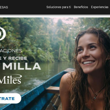
 destino
Navegación principal
ESAS
Soluciones para ti
Beneficios
Experiencias