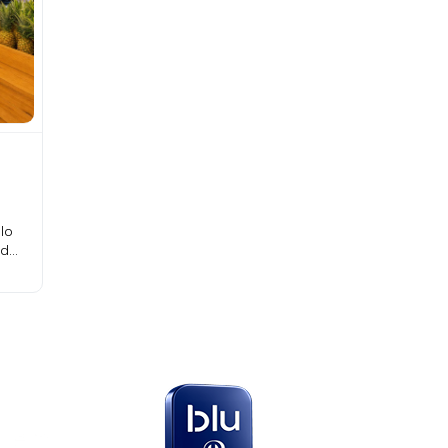
lo
ados
eses
en