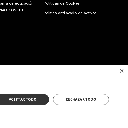
rama de educación
Políticas de Cookies
nciera COSEDE
Política antilavado de activos
×
¿Necesitas ayuda?
(02) 298 1300
ACEPTAR TODO
RECHAZAR TODO