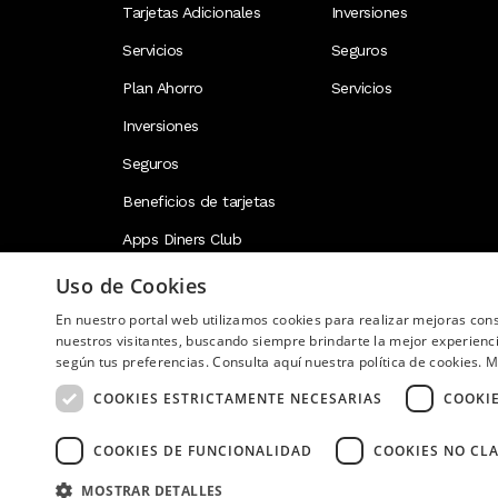
Tarjetas Adicionales
Inversiones
Servicios
Seguros
Plan Ahorro
Servicios
Inversiones
Seguros
Beneficios de tarjetas
Apps Diners Club
Uso de Cookies
En nuestro portal web utilizamos cookies para realizar mejoras co
Image
nuestros visitantes, buscando siempre brindarte la mejor experienc
según tus preferencias. Consulta aquí nuestra política de cookies.
M
COOKIES ESTRICTAMENTE NECESARIAS
COOKI
COOKIES DE FUNCIONALIDAD
COOKIES NO CLA
Copyright © 2026 Diners Club Ecuador. Derechos res
MOSTRAR DETALLES