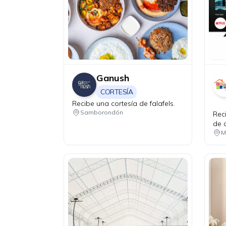
Ganush
CORTESÍA
Recibe una cortesía de falafels.
Samborondón
Rec
de 
una
Ryz