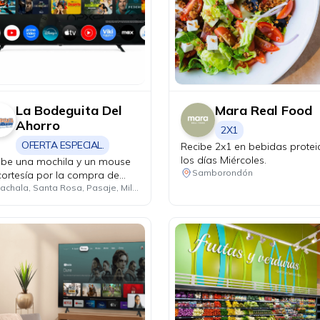
La Bodeguita Del
Mara Real Food
Ahorro
2X1
OFERTA ESPECIAL.
Recibe 2x1 en bebidas protei
los días Miércoles.
ibe una mochila y un mouse
Samborondón
cortesía por la compra de
 laptop con procesador
Machala, Santa Rosa, Pasaje, Milagro, Cuenca, Samborondón, Guayaquil
en 7 o Core i7.