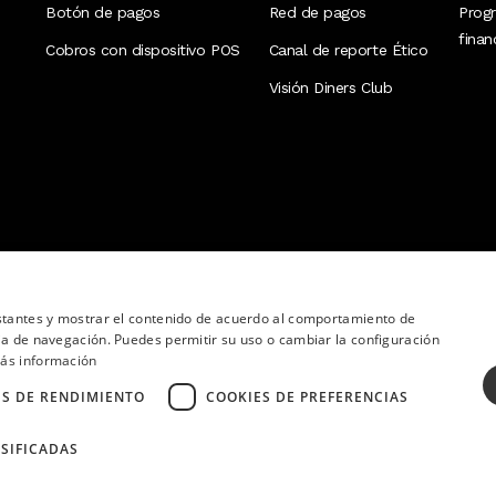
Botón de pagos
Red de pagos
Prog
fina
Cobros con dispositivo POS
Canal de reporte Ético
Visión Diners Club
nstantes y mostrar el contenido de acuerdo al comportamiento de
ia de navegación. Puedes permitir su uso o cambiar la configuración
ás información
ES DE RENDIMIENTO
COOKIES DE PREFERENCIAS
SIFICADAS
ervados.