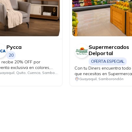
Pycca
Supermercados
Delportal
20
OFERTA ESPECIAL
 recibe 20% OFF por
venta exclusiva en colores,
Con tu Diners encuentra todo 
egoría decoración.
Guayaquil, Quito, Cuenca, Samborondón
que necesitas en Supermerc
Del Portal y difiere hasta 3 m
Guayaquil, Samborondón
sin intereses
Ahora tus
blu benefits