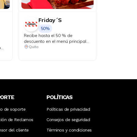
Friday´S
50%
Recibe hasta el 50 % de
descuento en el menú principal
los días martes.
Quito
o
PORTE
POLÍTICAS
ro de soporte
Políticas de privacidad
ción de Reclamos
Consejos de seguridad
sor del cliente
Términos y condiciones