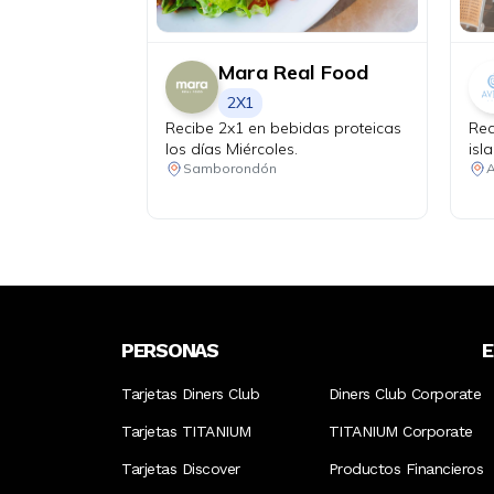
Mara Real Food
2X1
Recibe 2x1 en bebidas proteicas
Rec
los días Miércoles.
isl
Samborondón
PERSONAS
Tarjetas Diners Club
Diners Club Corporate
Tarjetas TITANIUM
TITANIUM Corporate
Tarjetas Discover
Productos Financieros