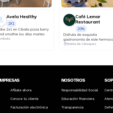
Avela Healthy
Café Lemar
Restaurant
2X1
20%
ibe 2x1 en Cibata pizza berry
and smothie los días martes
Disfruta de exquisita
Ambato
gastronomía de este hermos
rincón costero del Ecuador.
Bahía de Cáraquez
EMPRESAS
NOSOTROS
SO
Afíliate ahora
Responsabilidad Social
Cent
Conoce tu cliente
Educación financiera
Aten
Facturación electrónica
Transparencia
Defen