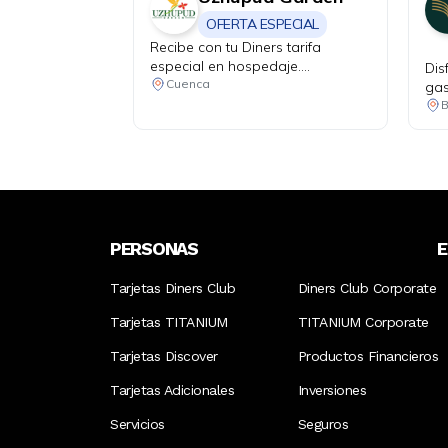
OFERTA ESPECIAL
Recibe con tu Diners tarifa
especial en hospedaje.
Dis
Habitación matrimonial o doble,
Cuenca
gas
más 2 niños de hasta 4 años por
rin
B
$85 incluye desayuno e
impuestos. Niños de 4 a 11 años
valor adicional de $15 y de 12
años en adelante valor adicional
de $25.
PERSONAS
Tarjetas Diners Club
Diners Club Corporate
Tarjetas TITANIUM
TITANIUM Corporate
Tarjetas Discover
Productos Financieros
Tarjetas Adicionales
Inversiones
Servicios
Seguros