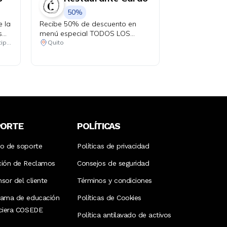
50%
e la
Recibe 50% de descuento en
s
menú especial TODOS LOS
JUEVES con tu Diners.
Consulta las ubicaciones participantes
Quito
PORTE
POLÍTICAS
ro de soporte
Políticas de privacidad
ción de Reclamos
Consejos de seguridad
sor del cliente
Términos y condiciones
rama de educación
Políticas de Cookies
nciera COSEDE
Política antilavado de activos