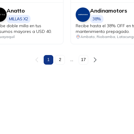
Anatto
Andinamotors
MILLAS X2
38%
ibe doble milla en tus
Recibe hasta el 38% OFF en t
sumos mayores a USD 40.
mantenimiento prepagado.
uayaquil
Ambato, Riobamba, Latacung
1
2
...
17
Ahora tus
blu benefits
una sola app.