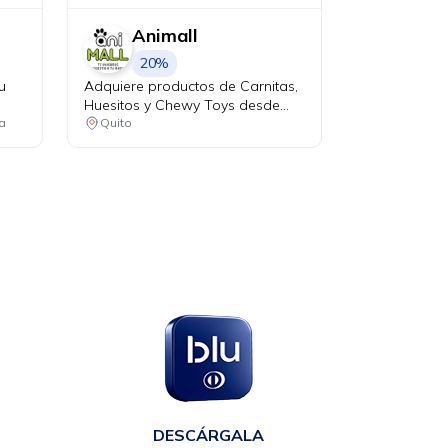
Animall
20%
u
Adquiere productos de Carnitas,
Huesitos y Chewy Toys desde
USD 9.99 y recibe el 20% de
a
Quito
descuento en tu factura al pagar
con tu tarjeta Diners Club.
en
DESCÁRGALA