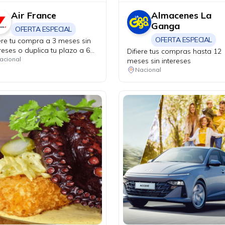
Air France
Almacenes La
Ganga
OFERTA ESPECIAL
OFERTA ESPECIAL
iere tu compra a 3 meses sin
reses o duplica tu plazo a 6
Difiere tus compras hasta 12
es. Válido solo en puntos de
acional
meses sin intereses
a físicos y agencias de viaje.
Nacional