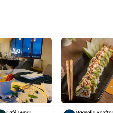
Café Lemar
Magnolia Roofto