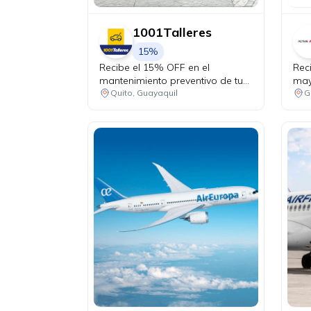
1001Talleres
15%
Recibe el 15% OFF en el
Rec
mantenimiento preventivo de tu
may
vehículo + chequeo de 20 puntos
Quito, Guayaquil
G
sin costo.