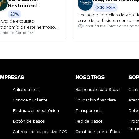
Restaurant
CORTESÍA
20%
Recibe dos botellas de vino d
casa de cortesía en consumo
fruta de exquisita
mínimos de USD 130.
tronomía de este hermoso
cón costero del Ecuador.
ahía de Cáraquez
EMPRESAS
NOSOTROS
SO
Afíliate ahora
Responsabilidad Social
Cent
Conoce tu cliente
Educación financiera
Aten
Facturación electrónica
Transparencia
Defen
Botón de pagos
Red de pagos
Prog
fina
Cobros con dispositivo POS
Canal de reporte Ético