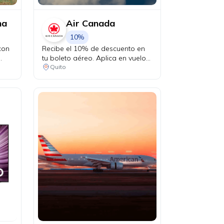
na
Air Canada
10%
con
Recibe el 10% de descuento en
tu boleto aéreo. Aplica en vuelos
desde Quito a Canadá y Estados
Quito
cibe
Unidos en conexión vía Bogotá.
a un
to