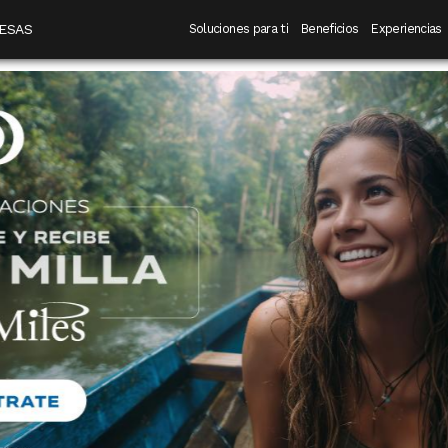
 destino
Navegación principal
ESAS
Soluciones para ti
Beneficios
Experiencias