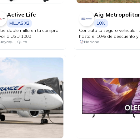
Active Life
Aig-Metropolita
MILLAS X2
10%
ibe doble milla en tu compra
Contrata tu seguro vehicular 
or a USD 1000
hasta el 10% de descuento y
recorre protegido en cada
uayaquil, Quito
Nacional
kilómetro. Adicionalmente, re
una revisión vehicular previo 
viaje o matriculación de tu au
sin costo adicional.