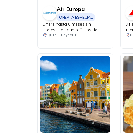
Air Europa
OFERTA ESPECIAL
Difiere hasta 6 meses sin
Dif
intereses en punto físicos de
inte
venta.
mes
Quito, Guayaquil
N
vent