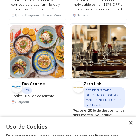
combos de pizza familiares y
inolvidable con un 15% OFF en
medianos. Promoción 1: 2
todos tus consumos dentro del
pizzas familiares hasta 4
hotel durante tu estadía. Válido
Quito, Guayaquil, Cuenca, Ambato, Santo Domingo
Nacional
ingredientes + 1 bebida
para reservas de mínimo 2
familiar por USD 25.50.
noches y 2 personas.
Promoción 2: 2 pizzas
medianas de 1 ingrediente + 1
bebida familiar por USD 18.48.
Río Grande
Zero Lab
10%
RECIBE EL 25% DE
DESCUENTO LOS DÍAS
Recibe 10 % de descuento.
MARTES. NO INCLUYE EN
Guayaquil
BEBIDAS.%
Recibe el 25% de descuento los
días martes. No incluye
bebidas.
×
Uso de Cookies
Consulta las ubicaciones participantes
En nuestro portal web utilizamos cookies para realizar mejoras