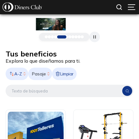
SOLICITAR TARJETA
CONOCE MÁS
Pasar al contenido principal
Tus beneficios
Explora lo que diseñamos para ti.
A-Z
Limpiar
Pasaje