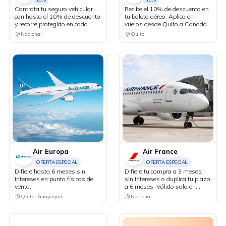
Contrata tu seguro vehicular
Recibe el 10% de descuento en
con hasta el 10% de descuento
tu boleto aéreo. Aplica en
y recorre protegido en cada
vuelos desde Quito a Canadá y
kilómetro. Adicionalmente,
Estados Unidos en conexión
Nacional
Quito
recibe una revisión vehicular
vía Bogotá.
previo a un viaje o
matriculación de tu auto sin
costo adicional.
Air Europa
Air France
OFERTA ESPECIAL
OFERTA ESPECIAL
Difiere hasta 6 meses sin
Difiere tu compra a 3 meses
intereses en punto físicos de
sin intereses o duplica tu plazo
venta.
a 6 meses. Válido solo en
puntos de venta físicos y
Quito, Guayaquil
Nacional
agencias de viaje.