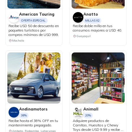
American Touring
Anatto
OFERTA ESPECIAL.
MILLAS X2
Recibe USD 50 de descuento en
Recibe doble milla en tus
paquetes turísticos por
consumos mayores a USD 40.
compras mínimas de USD 999.
Guayaquil
Machala
Andinamotors
Animall
38%
20%
Recibe hasta el 38% OFF en tu
Adquiere productos de
mantenimiento prepagado.
Carnitas, Huesitos y Chewy
Toys desde USD 9.99 y recibe el
Ambato, Riobamba, Latacunga