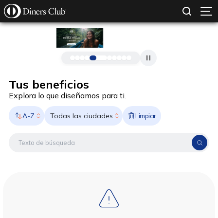
SOLICITAR TARJETA
CONOCE MÁS
Pasar al contenido principal
Tus beneficios
Explora lo que diseñamos para ti.
A-Z
Limpiar
Todas las ciudades