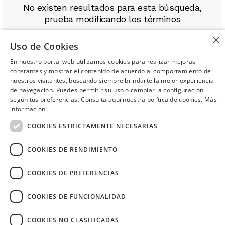
No existen resultados para esta búsqueda,
prueba modificando los términos
×
DESCÁRGALA
Uso de Cookies
En nuestro portal web utilizamos cookies para realizar mejoras
constantes y mostrar el contenido de acuerdo al comportamiento de
Ahora tus
blu benefits
en una
nuestros visitantes, buscando siempre brindarte la mejor experiencia
de navegación. Puedes permitir su uso o cambiar la configuración
sola app.
según tus preferencias. Consulta aquí nuestra política de cookies.
Más
información
¿Necesitas ayuda?
(02) 298 1300
COOKIES ESTRICTAMENTE NECESARIAS
COOKIES DE RENDIMIENTO
COOKIES DE PREFERENCIAS
Image
COOKIES DE FUNCIONALIDAD
COOKIES NO CLASIFICADAS