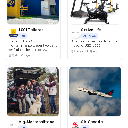
1001Talleres
Active Life
15%
MILLAS X2
Recibe el 15% OFF en el
Recibe doble milla en tu compra
mantenimiento preventivo de tu
mayor a USD 1000
vehículo + chequeo de 20
Guayaquil, Quito
puntos sin costo.
Quito, Guayaquil
Aig-Metropolitana
Air Canada
10%
10%