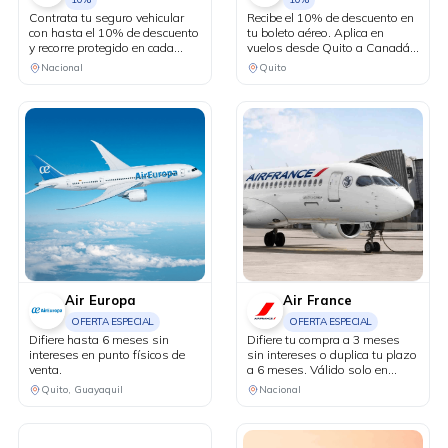
Contrata tu seguro vehicular
Recibe el 10% de descuento en
con hasta el 10% de descuento
tu boleto aéreo. Aplica en
y recorre protegido en cada
vuelos desde Quito a Canadá y
kilómetro. Adicionalmente,
Estados Unidos en conexión
Nacional
Quito
recibe una revisión vehicular
vía Bogotá.
previo a un viaje o
matriculación de tu auto sin
costo adicional.
Air Europa
Air France
OFERTA ESPECIAL
OFERTA ESPECIAL
Difiere hasta 6 meses sin
Difiere tu compra a 3 meses
intereses en punto físicos de
sin intereses o duplica tu plazo
venta.
a 6 meses. Válido solo en
puntos de venta físicos y
Quito, Guayaquil
Nacional
agencias de viaje.