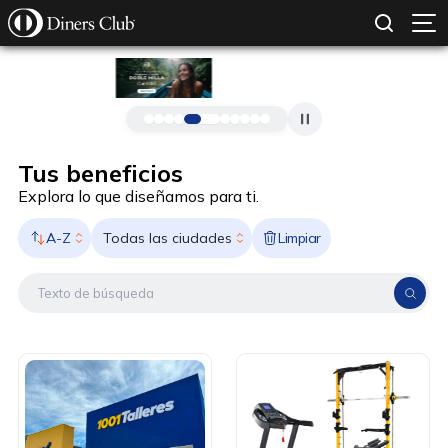
SOLICITAR TARJETA
CONOCE MÁS
Pasar al contenido principal
Tus beneficios
Explora lo que diseñamos para ti.
A-Z
Limpiar
Todas las ciudades