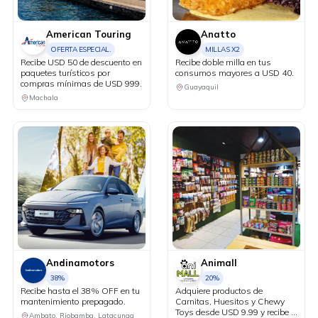
American Touring
Anatto
OFERTA ESPECIAL.
MILLAS X2
Recibe USD 50 de descuento en
Recibe doble milla en tus
paquetes turísticos por
consumos mayores a USD 40.
compras mínimas de USD 999.
Guayaquil
Machala
Andinamotors
Animall
38%
20%
Recibe hasta el 38% OFF en tu
Adquiere productos de
mantenimiento prepagado.
Carnitas, Huesitos y Chewy
Toys desde USD 9.99 y recibe el
Ambato, Riobamba, Latacunga