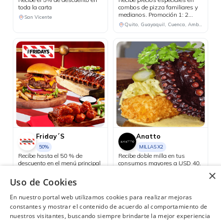
toda la carta
combos de pizza familiares y
medianos. Promoción 1: 2
San Vicente
pizzas familiares hasta 4
Quito, Guayaquil, Cuenca, Ambato, Santo Domingo
ingredientes + 1 bebida
familiar por USD 25.50.
Promoción 2: 2 pizzas
medianas de 1 ingrediente + 1
bebida familiar por USD 18.48.
Friday´S
Anatto
50%
MILLAS X2
Recibe hasta el 50 % de
Recibe doble milla en tus
descuento en el menú principal
consumos mayores a USD 40.
los días martes.
×
Guayaquil
Uso de Cookies
Quito
En nuestro portal web utilizamos cookies para realizar mejoras
constantes y mostrar el contenido de acuerdo al comportamiento de
nuestros visitantes, buscando siempre brindarte la mejor experiencia