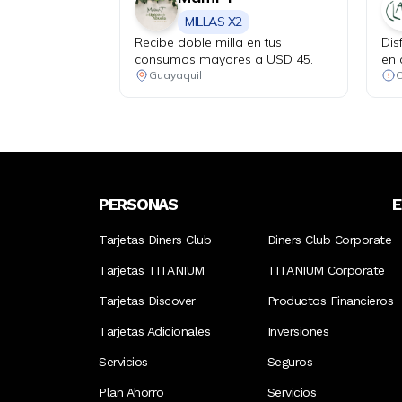
MILLAS X2
Recibe doble milla en tus
Dis
consumos mayores a USD 45.
en 
apr
Guayaquil
cóc
jue
PERSONAS
Tarjetas Diners Club
Diners Club Corporate
Tarjetas TITANIUM
TITANIUM Corporate
Tarjetas Discover
Productos Financieros
Tarjetas Adicionales
Inversiones
Servicios
Seguros
Plan Ahorro
Servicios