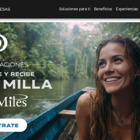
 destino
Navegación principal
ESAS
Soluciones para ti
Beneficios
Experiencias