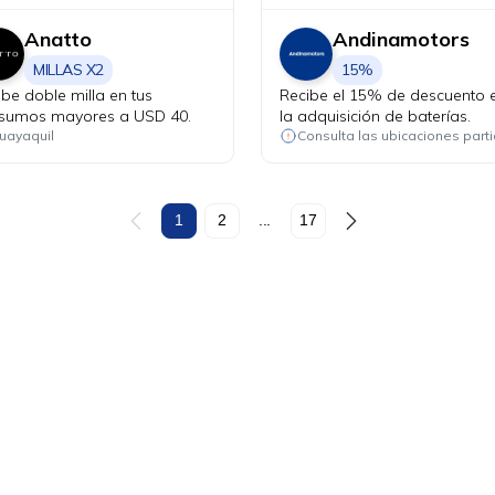
Anatto
Andinamotors
MILLAS X2
15%
ibe doble milla en tus
Recibe el 15% de descuento 
sumos mayores a USD 40.
la adquisición de baterías.
uayaquil
1
2
...
17
Ahora tus
blu benefits
una sola app.