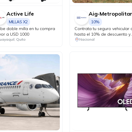
Active Life
Aig-Metropolita
MILLAS X2
10%
ibe doble milla en tu compra
Contrata tu seguro vehicular 
or a USD 1000
hasta el 10% de descuento y
recorre protegido en cada
uayaquil, Quito
Nacional
kilómetro. Adicionalmente, re
una revisión vehicular previo 
viaje o matriculación de tu au
sin costo adicional.