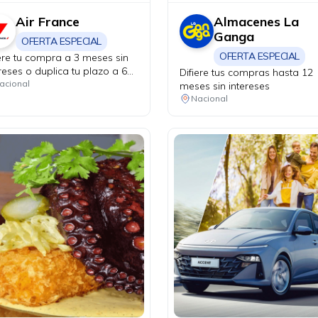
Air France
Almacenes La
Ganga
OFERTA ESPECIAL
OFERTA ESPECIAL
iere tu compra a 3 meses sin
reses o duplica tu plazo a 6
Difiere tus compras hasta 12
es. Válido solo en puntos de
acional
meses sin intereses
a físicos y agencias de viaje.
Nacional