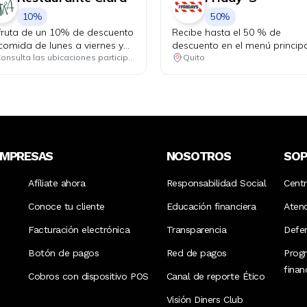
10%
50%
fruta de un 10% de descuento
Recibe hasta el 50 % de
comida de lunes a viernes y
descuento en el menú princip
ovecha el happy hour 3x2 en
los días martes.
Consulta las ubicaciones participantes
Quito
teles del día, de lunes a
ves.
EMPRESAS
NOSOTROS
SO
Afíliate ahora
Responsabilidad Social
Cent
Conoce tu cliente
Educación financiera
Aten
Facturación electrónica
Transparencia
Defen
Botón de pagos
Red de pagos
Prog
fina
Cobros con dispositivo POS
Canal de reporte Ético
Visión Diners Club