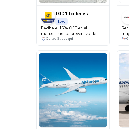
1001Talleres
15%
Recibe el 15% OFF en el
Rec
mantenimiento preventivo de tu
may
vehículo + chequeo de 20 puntos
Quito, Guayaquil
G
sin costo.