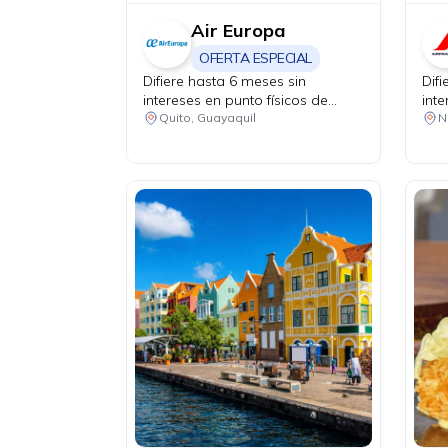
Air Europa
OFERTA ESPECIAL
Difiere hasta 6 meses sin
Dif
intereses en punto físicos de
inte
venta.
mes
Quito, Guayaquil
N
vent