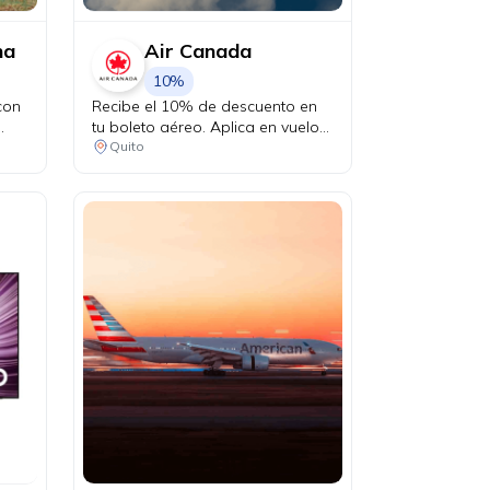
na
Air Canada
10%
con
Recibe el 10% de descuento en
tu boleto aéreo. Aplica en vuelos
desde Quito a Canadá y Estados
Quito
cibe
Unidos en conexión vía Bogotá.
a un
to