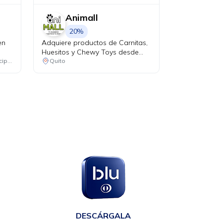
Animall
20%
en
Adquiere productos de Carnitas,
Huesitos y Chewy Toys desde
USD 9.99 y recibe el 20% de
Consulta las ubicaciones participantes
Quito
descuento en tu factura al pagar
con tu tarjeta Diners Club.
en
DESCÁRGALA