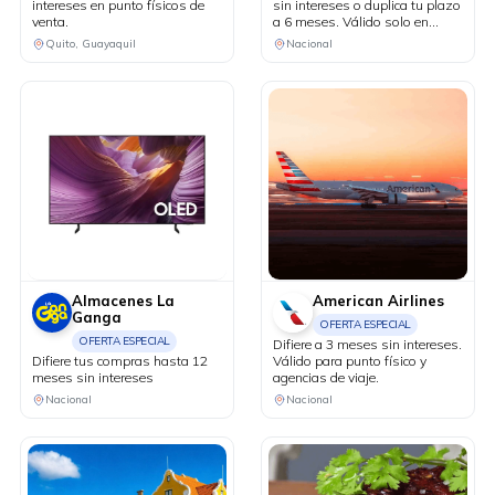
intereses en punto físicos de
sin intereses o duplica tu plazo
venta.
a 6 meses. Válido solo en
puntos de venta físicos y
Quito, Guayaquil
Nacional
agencias de viaje.
Almacenes La
American Airlines
Ganga
OFERTA ESPECIAL
OFERTA ESPECIAL
Difiere a 3 meses sin intereses.
Difiere tus compras hasta 12
Válido para punto físico y
meses sin intereses
agencias de viaje.
Nacional
Nacional