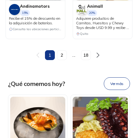
Andinamotors
Animall
15%
20%
Recibe el 15% de descuento en
Adquiere productos de
la adquisición de baterías.
Carnitas, Huesitos y Chewy
Toys desde USD 9.99 y recibe el
Consulta las ubicaciones participantes
20% de descuento en tu factura
Quito
al pagar con tu tarjeta Diners
Club.
DESCÁRGALA
1
2
...
18
Ahora tus
blu benefits
en una
¿Qué comemos hoy?
Ver más
sola app.