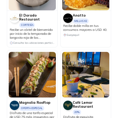
El Dorado
Anatto
Restaurant
MILLAS X2
CORTESÍA
Recibe doble milla en tus
Recibe un cóctel de bienvenida
consumos mayores a USD 40.
por inicio de la temporada de
Guayaquil
langosta roja de las
Galápagos.
Consulta las ubicaciones participantes
Magnolia Rooftop
Café Lemar
Restaurant
OFERTA ESPECIAL
20%
Disfruta de una tarifa especial
de USD 75 más impuestos por
Disfruta de exquisita