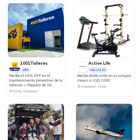
1001Talleres
Active Life
15%
MILLAS X2
Recibe el 15% OFF en el
Recibe doble milla en tu compra
mantenimiento preventivo de tu
mayor a USD 1000
vehículo + chequeo de 20
Guayaquil, Quito
puntos sin costo.
Quito, Guayaquil