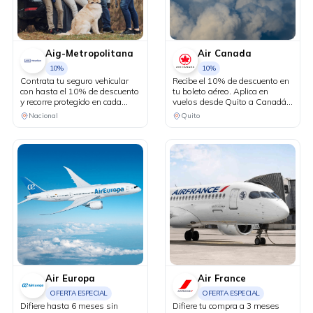
Aig-Metropolitana
Air Canada
10%
10%
Contrata tu seguro vehicular
Recibe el 10% de descuento en
con hasta el 10% de descuento
tu boleto aéreo. Aplica en
y recorre protegido en cada
vuelos desde Quito a Canadá y
kilómetro. Adicionalmente,
Estados Unidos en conexión
Nacional
Quito
recibe una revisión vehicular
vía Bogotá.
previo a un viaje o
matriculación de tu auto sin
costo adicional.
Air Europa
Air France
OFERTA ESPECIAL
OFERTA ESPECIAL
Difiere hasta 6 meses sin
Difiere tu compra a 3 meses