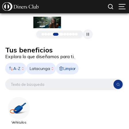
SOLICITAR TARJETA
CONOCE MÁS
Pasar al contenido principal
Tus beneficios
Explora lo que diseñamos para ti.
A-Z
Limpiar
Latacunga
Vehículos