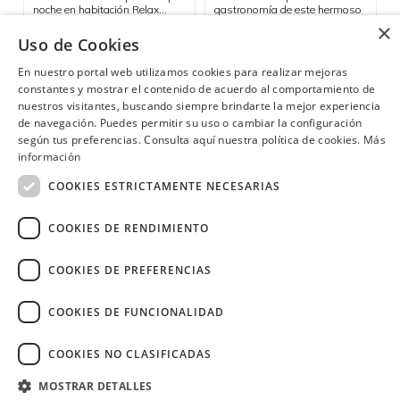
noche en habitación Relax
gastronomía de este hermoso
sencilla o doble.
rincón costero del Ecuador.
×
Consulta las ubicaciones participantes
Uso de Cookies
Bahía de Cáraquez
En nuestro portal web utilizamos cookies para realizar mejoras
constantes y mostrar el contenido de acuerdo al comportamiento de
nuestros visitantes, buscando siempre brindarte la mejor experiencia
de navegación. Puedes permitir su uso o cambiar la configuración
¿Necesitas ayuda?
(02) 298 1300
según tus preferencias. Consulta aquí nuestra política de cookies.
Más
información
COOKIES ESTRICTAMENTE NECESARIAS
COOKIES DE RENDIMIENTO
Image
COOKIES DE PREFERENCIAS
COOKIES DE FUNCIONALIDAD
COOKIES NO CLASIFICADAS
Copyright © 2026 Diners Club Ecuador.
Derechos reservados.
MOSTRAR DETALLES