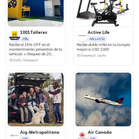
1001Talleres
Active Life
15%
MILLAS X2
Recibe el 15% OFF en el
Recibe doble milla en tu compra
mantenimiento preventivo de tu
mayor a USD 1000
vehículo + chequeo de 20
Guayaquil, Quito
puntos sin costo.
Quito, Guayaquil
Aig-Metropolitana
Air Canada
10%
10%