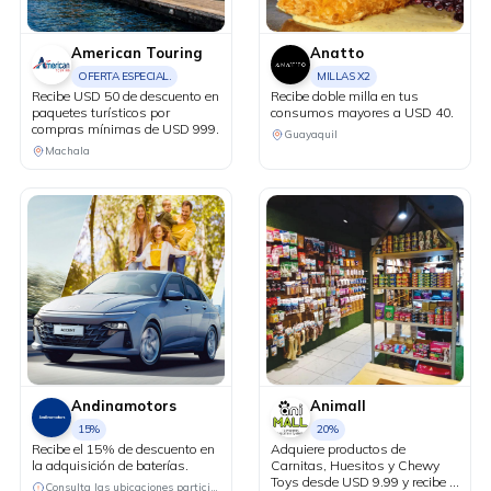
American Touring
Anatto
OFERTA ESPECIAL.
MILLAS X2
Recibe USD 50 de descuento en
Recibe doble milla en tus
paquetes turísticos por
consumos mayores a USD 40.
compras mínimas de USD 999.
Guayaquil
Machala
Andinamotors
Animall
15%
20%
Recibe el 15% de descuento en
Adquiere productos de
la adquisición de baterías.
Carnitas, Huesitos y Chewy
Toys desde USD 9.99 y recibe el
Consulta las ubicaciones participantes