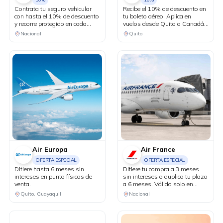
Contrata tu seguro vehicular
Recibe el 10% de descuento en
con hasta el 10% de descuento
tu boleto aéreo. Aplica en
y recorre protegido en cada
vuelos desde Quito a Canadá y
kilómetro. Adicionalmente,
Estados Unidos en conexión
Nacional
Quito
recibe una revisión vehicular
vía Bogotá.
previo a un viaje o
matriculación de tu auto sin
costo adicional.
Air Europa
Air France
OFERTA ESPECIAL
OFERTA ESPECIAL
Difiere hasta 6 meses sin
Difiere tu compra a 3 meses
intereses en punto físicos de
sin intereses o duplica tu plazo
venta.
a 6 meses. Válido solo en
puntos de venta físicos y
Quito, Guayaquil
Nacional
agencias de viaje.