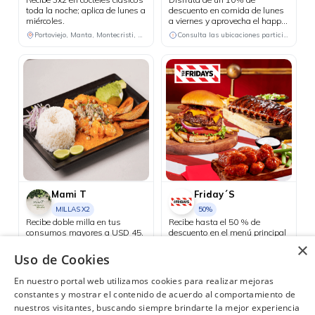
toda la noche; aplica de lunes a
descuento en comida de lunes
miércoles.
a viernes y aprovecha el happy
hour 3x2 en cócteles del día, de
Portoviejo, Manta, Montecristi, Chone
Consulta las ubicaciones participantes
lunes a jueves.
Mami T
Friday´S
MILLAS X2
50%
Recibe doble milla en tus
Recibe hasta el 50 % de
consumos mayores a USD 45.
descuento en el menú principal
los días martes.
×
Guayaquil
Uso de Cookies
Quito
En nuestro portal web utilizamos cookies para realizar mejoras
constantes y mostrar el contenido de acuerdo al comportamiento de
nuestros visitantes, buscando siempre brindarte la mejor experiencia