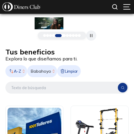
SOLICITAR TARJETA
CONOCE MÁS
Pasar al contenido principal
Tus beneficios
Explora lo que diseñamos para ti.
A-Z
Limpiar
Babahoyo