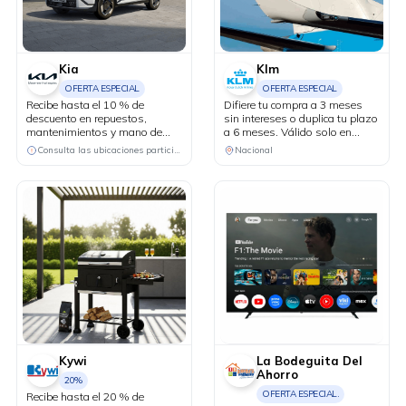
Kia
Klm
OFERTA ESPECIAL
OFERTA ESPECIAL
Recibe hasta el 10 % de
Difiere tu compra a 3 meses
descuento en repuestos,
sin intereses o duplica tu plazo
mantenimientos y mano de
a 6 meses. Válido solo en
obra. Aplica para consumos a
puntos de venta físicos y
Consulta las ubicaciones participantes
Nacional
partir de USD 500.
agencias de viaje.
Kywi
La Bodeguita Del
Ahorro
20%
OFERTA ESPECIAL.
Recibe hasta el 20 % de