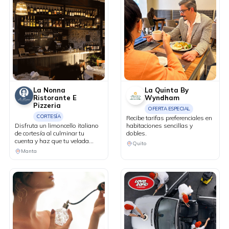
La Nonna
La Quinta By
Ristorante E
Wyndham
Pizzeria
OFERTA ESPECIAL
CORTESÍA
Recibe tarifas preferenciales en
Disfruta un limoncello italiano
habitaciones sencillas y
de cortesía al culminar tu
dobles.
cuenta y haz que tu velada
Quito
tenga un final perfecto.
Manta