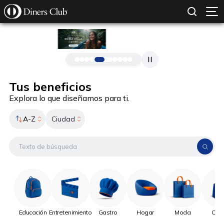
SOLICITAR TARJETA
CONOCE MÁS
Pasar al contenido principal
Tus beneficios
Explora lo que diseñamos para ti.
A-Z
Ciudad
Educación
Entretenimiento
Gastro
Hogar
Moda
Onli