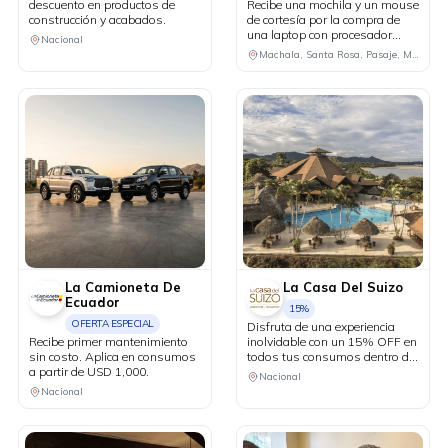
descuento en productos de
Recibe una mochila y un mouse
construcción y acabados.
de cortesía por la compra de
una laptop con procesador
Nacional
Ryzen 7 o Core i7.
Machala, Santa Rosa, Pasaje, Milagro, Cuenca, Samborondón, Guayaquil
La Camioneta De
La Casa Del Suizo
Ecuador
15%
OFERTA ESPECIAL
Disfruta de una experiencia
Recibe primer mantenimiento
inolvidable con un 15% OFF en
sin costo. Aplica en consumos
todos tus consumos dentro del
a partir de USD 1,000.
hotel durante tu estadía. Válido
Nacional
para reservas de mínimo 2
Nacional
noches y 2 personas.