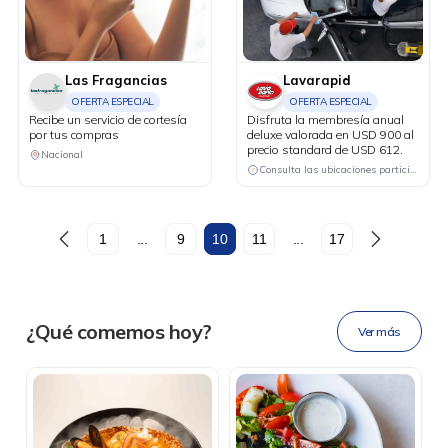
Las Fragancias
Lavarapid
OFERTA ESPECIAL
OFERTA ESPECIAL
Recibe un servicio de cortesía
Disfruta la membresía anual
por tus compras
deluxe valorada en USD 900 al
precio standard de USD 612.
Nacional
Consulta las ubicaciones participantes
DESCÁRGALA
1
...
9
10
11
...
17
Ahora tus
blu benefits
en una
¿Qué comemos hoy?
Ver más
sola app.