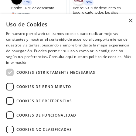
10%
50%
Recibe 10 % de descuento.
Recibe 50 % de descuento en
toda la carta todos los días
Guayaquil
martes.
×
Uso de Cookies
Consulta las ubicaciones participantes
En nuestro portal web utilizamos cookies para realizar mejoras
constantes y mostrar el contenido de acuerdo al comportamiento de
nuestros visitantes, buscando siempre brindarte la mejor experiencia
de navegación. Puedes permitir su uso o cambiar la configuración
¿Necesitas ayuda?
(02) 298 1300
según tus preferencias. Consulta aquí nuestra política de cookies.
Más
información
COOKIES ESTRICTAMENTE NECESARIAS
COOKIES DE RENDIMIENTO
Image
COOKIES DE PREFERENCIAS
COOKIES DE FUNCIONALIDAD
COOKIES NO CLASIFICADAS
Copyright © 2026 Diners Club Ecuador.