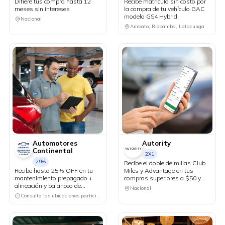
Difiere tus compra hasta 12
Recibe matrícula sin costo por
meses sin intereses
la compra de tu vehículo GAC
modelo GS4 Hybrid.
Nacional
Ambato, Riobamba, Latacunga
Automotores
Autority
Continental
2X1
25%
Recibe el doble de millas Club
Recibe hasta 25% OFF en tu
Miles y Advantage en tus
mantenimiento prepagado +
compras superiores a $50 y
alineación y balanceo de
difiere hasta 12 meses con
Nacional
cortesía.
intereses.
Consulta las ubicaciones participantes