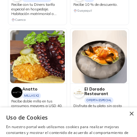
Recibe con tu Diners tarifa
Recibe 10 % de descuento.
especial en hospedaje.
Guayaquil
Habitación matrimonial o
doble, más 2 niños de hasta 4
Cuenca
años por $85 incluye desayuno
e impuestos. Niños de 4 a 11
años valor adicional de $15 y
de 12 años en adelante valor
adicional de $25.
Anatto
El Dorado
Restaurant
MILLAS X2
OFERTA ESPECIAL
Recibe doble milla en tus
consumos mayores a USD 40.
Disfruta de tu plato sin costo
en el día de tu cumpleaños.
×
Guayaquil
Uso de Cookies
Consulta las ubicaciones participantes
En nuestro portal web utilizamos cookies para realizar mejoras
constantes y mostrar el contenido de acuerdo al comportamiento de