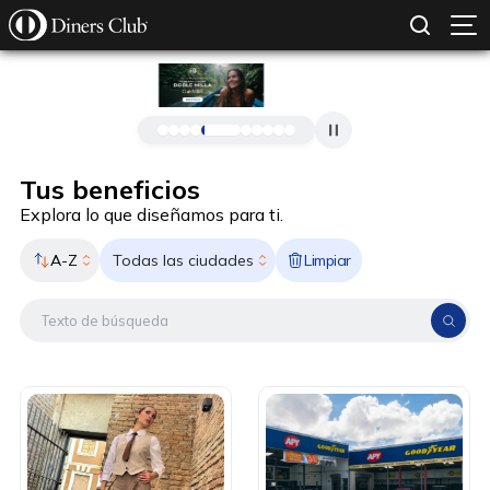
SOLICITAR TARJETA
CONOCE MÁS
Pasar al contenido principal
Tus beneficios
Explora lo que diseñamos para ti.
A-Z
Limpiar
Todas las ciudades