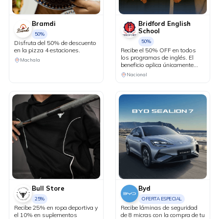
Bramdi
Bridford English
School
50%
50%
Disfruta del 50% de descuento
en la pizza 4 estaciones.
Recibe el 50% OFF en todos
los programas de inglés. El
Machala
beneficio aplica únicamente
durante la primera asesoría.
Nacional
Válido del 1 de julio al 31 de
agosto.
Bull Store
Byd
25%
OFERTA ESPECIAL
Recibe 25% en ropa deportiva y
Recibe láminas de seguridad
el 10% en suplementos
de 8 micras con la compra de tu