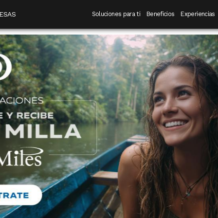
 destino
Navegación principal
ESAS
Soluciones para ti
Beneficios
Experiencias