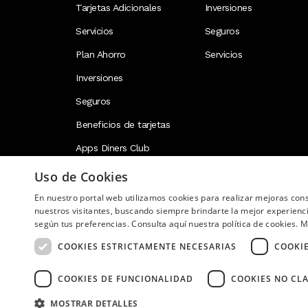
Tarjetas Adicionales
Inversiones
Servicios
Seguros
Plan Ahorro
Servicios
Inversiones
Seguros
Beneficios de tarjetas
Apps Diners Club
Uso de Cookies
En nuestro portal web utilizamos cookies para realizar mejoras co
Image
nuestros visitantes, buscando siempre brindarte la mejor experienc
según tus preferencias. Consulta aquí nuestra política de cookies.
M
COOKIES ESTRICTAMENTE NECESARIAS
COOKI
COOKIES DE FUNCIONALIDAD
COOKIES NO CLA
Copyright © 2026 Diners Club Ecuador. Derechos res
MOSTRAR DETALLES