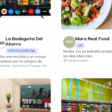
La Bodeguita Del
Mara Real Food
Ahorro
2X1
OFERTA ESPECIAL.
Recibe 2x1 en bebidas protei
los días Miércoles.
ibe una mochila y un mouse
Samborondón
cortesía por la compra de
 laptop con procesador
Machala, Santa Rosa, Pasaje, Milagro, Cuenca, Samborondón, Guayaquil
en 7 o Core i7.