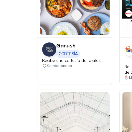
Ganush
CORTESÍA
Recibe una cortesía de falafels.
Samborondón
Rec
de 
una
Ryz