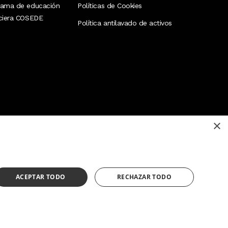
rama de educación
Políticas de Cookies
nciera COSEDE
Política antilavado de activos
×
¿Necesitas ayuda?
(02) 298 1300
ACEPTAR TODO
RECHAZAR TODO