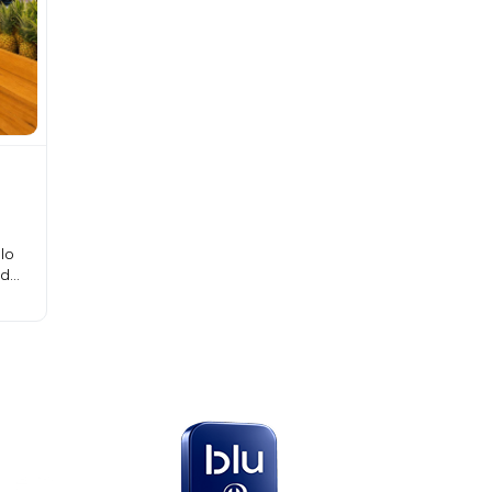
lo
ados
eses
en