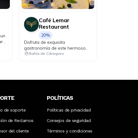
Café Lemar
Restaurant
20%
 un
ard
Disfruta de exquisita
gastronomía de este hermoso
rincón costero del Ecuador.
Bahía de Cáraquez
PORTE
POLÍTICAS
ro de soporte
Políticas de privacidad
ción de Reclamos
Consejos de seguridad
sor del cliente
Términos y condiciones