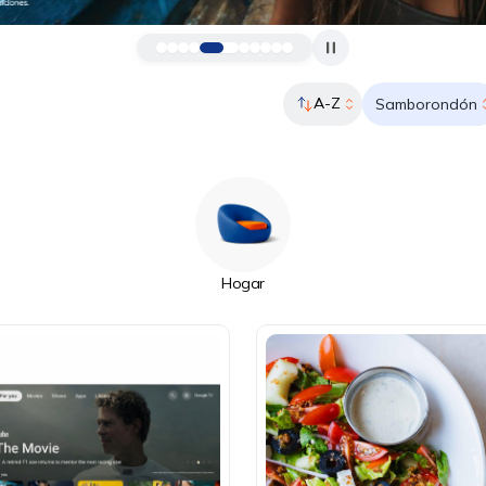
A-Z
Samborondón
Hogar