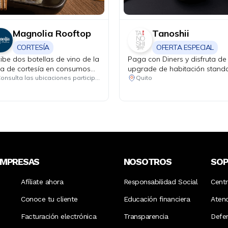
Magnolia Rooftop
Tanoshii
CORTESÍA
OFERTA ESPECIAL
ibe dos botellas de vino de la
Paga con Diners y disfruta de
a de cortesía en consumos
upgrade de habitación stand
imos de USD 130.
a grand room.
Consulta las ubicaciones participantes
Quito
EMPRESAS
NOSOTROS
SO
Afíliate ahora
Responsabilidad Social
Cent
Conoce tu cliente
Educación financiera
Aten
Facturación electrónica
Transparencia
Defen