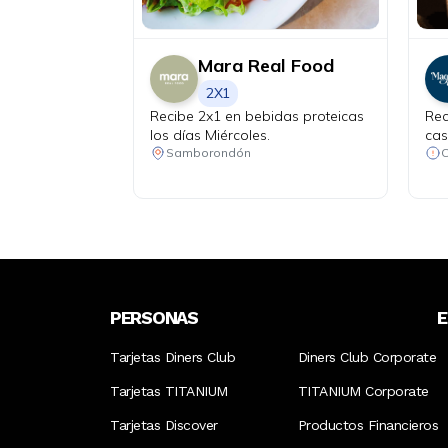
Mara Real Food
2X1
Recibe 2x1 en bebidas proteicas
Rec
los días Miércoles.
cas
mín
Samborondón
PERSONAS
Tarjetas Diners Club
Diners Club Corporate
Tarjetas TITANIUM
TITANIUM Corporate
Tarjetas Discover
Productos Financieros