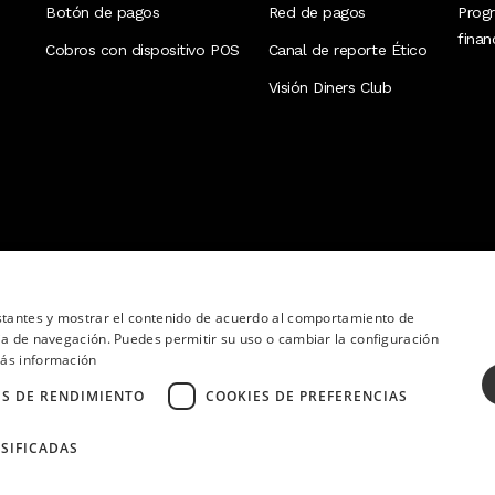
Botón de pagos
Red de pagos
Prog
fina
Cobros con dispositivo POS
Canal de reporte Ético
Visión Diners Club
nstantes y mostrar el contenido de acuerdo al comportamiento de
ia de navegación. Puedes permitir su uso o cambiar la configuración
ás información
ES DE RENDIMIENTO
COOKIES DE PREFERENCIAS
SIFICADAS
ervados.