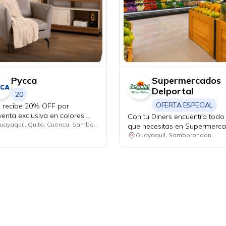
Pycca
Supermercados
Delportal
20
OFERTA ESPECIAL
 recibe 20% OFF por
venta exclusiva en colores,
Con tu Diners encuentra todo 
egoría decoración.
Guayaquil, Quito, Cuenca, Samborondón
que necesitas en Supermerc
Del Portal y difiere hasta 3 m
Guayaquil, Samborondón
sin intereses
Ahora tus
blu benefits