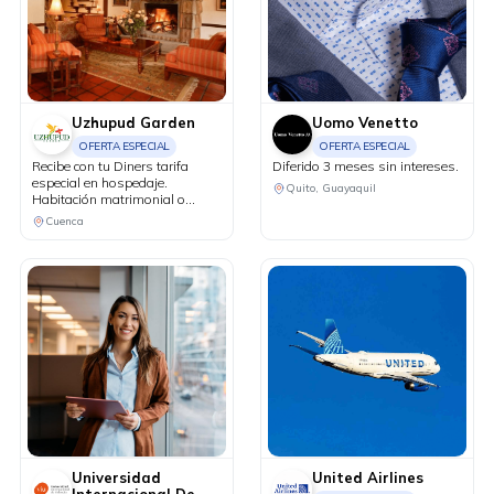
Uzhupud Garden
Uomo Venetto
OFERTA ESPECIAL
OFERTA ESPECIAL
Recibe con tu Diners tarifa
Diferido 3 meses sin intereses.
especial en hospedaje.
Quito, Guayaquil
Habitación matrimonial o
doble, más 2 niños de hasta 4
Cuenca
años por $85 incluye desayuno
e impuestos. Niños de 4 a 11
años valor adicional de $15 y
de 12 años en adelante valor
adicional de $25.
Universidad
United Airlines