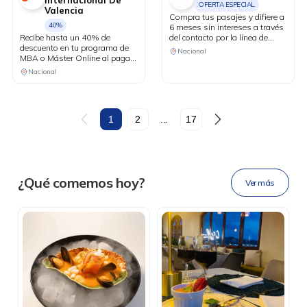
Internacional De
OFERTA ESPECIAL
Valencia
Compra tus pasajes y difiere a
40%
6 meses sin intereses a través
Recibe hasta un 40% de
del contacto por la línea de
descuento en tu programa de
Whastapp.
Nacional
MBA o Máster Online al pagar
con tus tarjetas Diners Club.
Nacional
DESCÁRGALA
1
2
...
17
Ahora tus
blu benefits
en una
¿Qué comemos hoy?
Ver más
sola app.