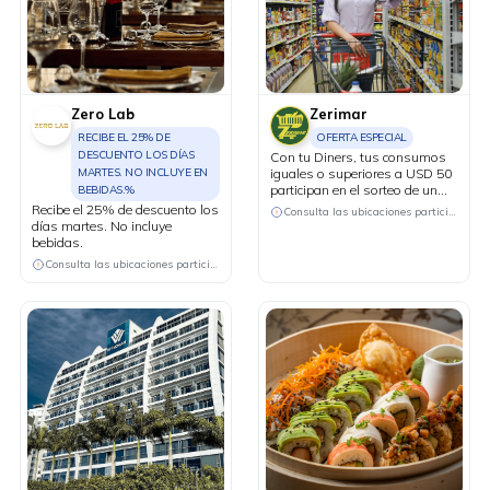
Zero Lab
Zerimar
RECIBE EL 25% DE
OFERTA ESPECIAL
DESCUENTO LOS DÍAS
Con tu Diners, tus consumos
MARTES. NO INCLUYE EN
iguales o superiores a USD 50
participan en el sorteo de un
BEBIDAS.%
televisor de 100 pulgadas.
Recibe el 25% de descuento los
Consulta las ubicaciones participantes
días martes. No incluye
bebidas.
Consulta las ubicaciones participantes