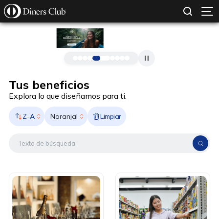
SOLICITAR TARJETA
CONOCE MÁS
Pasar al contenido principal
Tus beneficios
Explora lo que diseñamos para ti.
Z-A
Limpiar
Naranjal