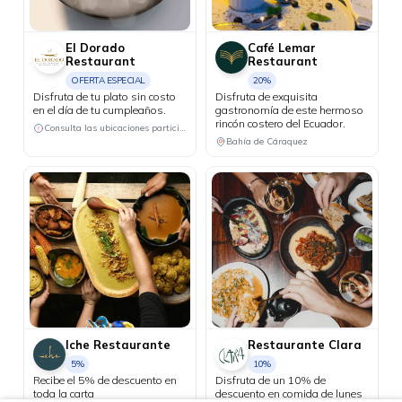
El Dorado
Café Lemar
Restaurant
Restaurant
OFERTA ESPECIAL
20%
Disfruta de tu plato sin costo
Disfruta de exquisita
en el día de tu cumpleaños.
gastronomía de este hermoso
rincón costero del Ecuador.
Consulta las ubicaciones participantes
Bahía de Cáraquez
Iche Restaurante
Restaurante Clara
5%
10%
Recibe el 5% de descuento en
Disfruta de un 10% de
toda la carta
descuento en comida de lunes