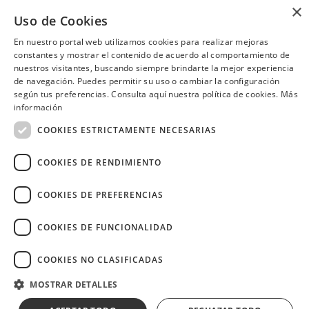
a viernes y aprovecha el happy
×
San Vicente
hour 3x2 en cócteles del día, de
Uso de Cookies
Consulta las ubicaciones participantes
lunes a jueves.
En nuestro portal web utilizamos cookies para realizar mejoras
constantes y mostrar el contenido de acuerdo al comportamiento de
nuestros visitantes, buscando siempre brindarte la mejor experiencia
de navegación. Puedes permitir su uso o cambiar la configuración
¿Necesitas ayuda?
(02) 298 1300
según tus preferencias. Consulta aquí nuestra política de cookies.
Más
información
COOKIES ESTRICTAMENTE NECESARIAS
COOKIES DE RENDIMIENTO
Image
COOKIES DE PREFERENCIAS
COOKIES DE FUNCIONALIDAD
COOKIES NO CLASIFICADAS
Copyright © 2026 Diners Club Ecuador.
Derechos reservados.
MOSTRAR DETALLES