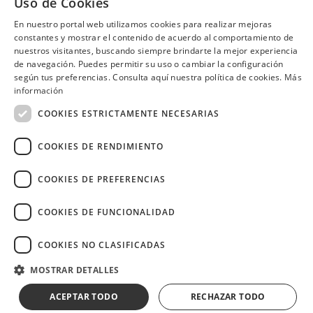
Uso de Cookies
Quito
En nuestro portal web utilizamos cookies para realizar mejoras
constantes y mostrar el contenido de acuerdo al comportamiento de
nuestros visitantes, buscando siempre brindarte la mejor experiencia
de navegación. Puedes permitir su uso o cambiar la configuración
según tus preferencias. Consulta aquí nuestra política de cookies.
Más
¿Necesitas ayuda?
(02) 298 1300
información
COOKIES ESTRICTAMENTE NECESARIAS
COOKIES DE RENDIMIENTO
Image
COOKIES DE PREFERENCIAS
COOKIES DE FUNCIONALIDAD
COOKIES NO CLASIFICADAS
Copyright © 2026 Diners Club Ecuador.
Derechos reservados.
MOSTRAR DETALLES
ACEPTAR TODO
RECHAZAR TODO