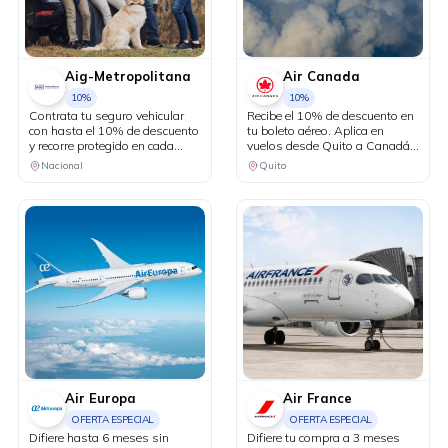
Aig-Metropolitana
Air Canada
10%
10%
Contrata tu seguro vehicular
Recibe el 10% de descuento en
con hasta el 10% de descuento
tu boleto aéreo. Aplica en
y recorre protegido en cada
vuelos desde Quito a Canadá y
kilómetro. Adicionalmente,
Estados Unidos en conexión
Nacional
Quito
recibe una revisión vehicular
vía Bogotá.
previo a un viaje o
matriculación de tu auto sin
costo adicional.
Air Europa
Air France
OFERTA ESPECIAL
OFERTA ESPECIAL
Difiere hasta 6 meses sin
Difiere tu compra a 3 meses