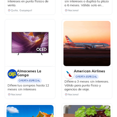
intereses en punto físicos de
sin intereses o duplica tu plazo
venta.
a 6 meses. Válido solo en
puntos de venta físicos y
Quito, Guayaquil
Nacional
agencias de viaje.
Almacenes La
American Airlines
Ganga
OFERTA ESPECIAL
OFERTA ESPECIAL
Difiere a 3 meses sin intereses.
Difiere tus compras hasta 12
Válido para punto físico y
meses sin intereses
agencias de viaje.
Nacional
Nacional