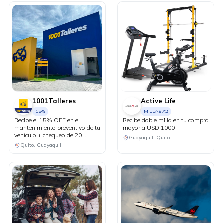
1001Talleres
Active Life
15%
MILLAS X2
Recibe el 15% OFF en el
Recibe doble milla en tu compra
mantenimiento preventivo de tu
mayor a USD 1000
vehículo + chequeo de 20
Guayaquil, Quito
puntos sin costo.
Quito, Guayaquil