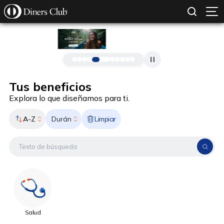
SOLICITAR TARJETA
CONOCE MÁS
Pasar al contenido principal
Tus beneficios
Explora lo que diseñamos para ti.
A-Z
Limpiar
Durán
Salud