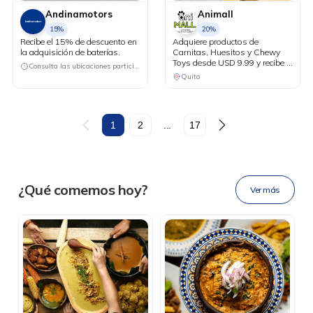
Andinamotors
Animall
15%
20%
Recibe el 15% de descuento en
Adquiere productos de
la adquisición de baterías.
Carnitas, Huesitos y Chewy
Toys desde USD 9.99 y recibe el
Consulta las ubicaciones participantes
20% de descuento en tu factura
Quito
al pagar con tu tarjeta Diners
Club.
DESCÁRGALA
1
2
...
17
Ahora tus
blu benefits
en una
¿Qué comemos hoy?
Ver más
sola app.