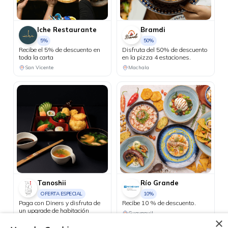
Iche Restaurante
Bramdi
5%
50%
Recibe el 5% de descuento en
Disfruta del 50% de descuento
toda la carta
en la pizza 4 estaciones.
San Vicente
Machala
Tanoshii
Río Grande
OFERTA ESPECIAL
10%
Paga con Diners y disfruta de
Recibe 10 % de descuento.
un upgrade de habitación
Guayaquil
standard a grand room.
×