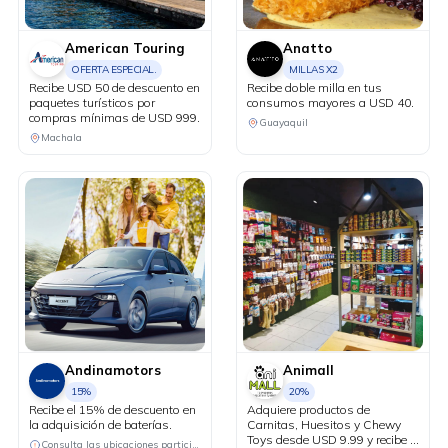
American Touring
Anatto
OFERTA ESPECIAL.
MILLAS X2
Recibe USD 50 de descuento en
Recibe doble milla en tus
paquetes turísticos por
consumos mayores a USD 40.
compras mínimas de USD 999.
Guayaquil
Machala
Andinamotors
Animall
15%
20%
Recibe el 15% de descuento en
Adquiere productos de
la adquisición de baterías.
Carnitas, Huesitos y Chewy
Toys desde USD 9.99 y recibe el
Consulta las ubicaciones participantes