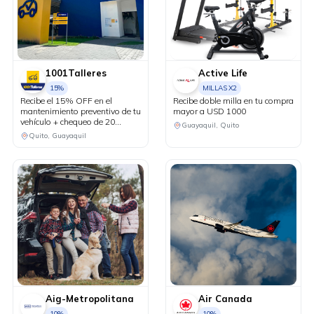
1001Talleres
Active Life
15%
MILLAS X2
Recibe el 15% OFF en el
Recibe doble milla en tu compra
mantenimiento preventivo de tu
mayor a USD 1000
vehículo + chequeo de 20
Guayaquil, Quito
puntos sin costo.
Quito, Guayaquil
Aig-Metropolitana
Air Canada
10%
10%