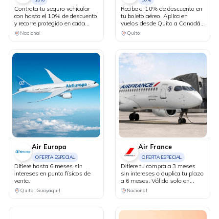
Contrata tu seguro vehicular
Recibe el 10% de descuento en
con hasta el 10% de descuento
tu boleto aéreo. Aplica en
y recorre protegido en cada
vuelos desde Quito a Canadá y
kilómetro. Adicionalmente,
Estados Unidos en conexión
Nacional
Quito
recibe una revisión vehicular
vía Bogotá.
previo a un viaje o
matriculación de tu auto sin
costo adicional.
Air Europa
Air France
OFERTA ESPECIAL
OFERTA ESPECIAL
Difiere hasta 6 meses sin
Difiere tu compra a 3 meses
intereses en punto físicos de
sin intereses o duplica tu plazo
venta.
a 6 meses. Válido solo en
puntos de venta físicos y
Quito, Guayaquil
Nacional
agencias de viaje.