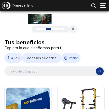
SOLICITAR TARJETA
CONOCE MÁS
Pasar al contenido principal
Tus beneficios
Explora lo que diseñamos para ti.
A-Z
Limpiar
Todas las ciudades