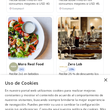
consumos mayores a USD 40.
consumos mayores a USD 45.
Guayaquil
Guayaquil
Mara Real Food
Zero Lab
2X1
25%
Recibe 2x1 en bebidas
Recibe 25 % de descuento los
proteicas los días Miércoles.
días martes.
×
Uso de Cookies
Samborondón
Consulta las ubicaciones participantes
En nuestro portal web utilizamos cookies para realizar mejoras
constantes y mostrar el contenido de acuerdo al comportamiento de
nuestros visitantes, buscando siempre brindarte la mejor experiencia
de navegación. Puedes permitir su uso o cambiar la configuración
según tus preferencias. Consulta aquí nuestra política de cookies.
Más
¿Necesitas ayuda?
(02) 298 1300