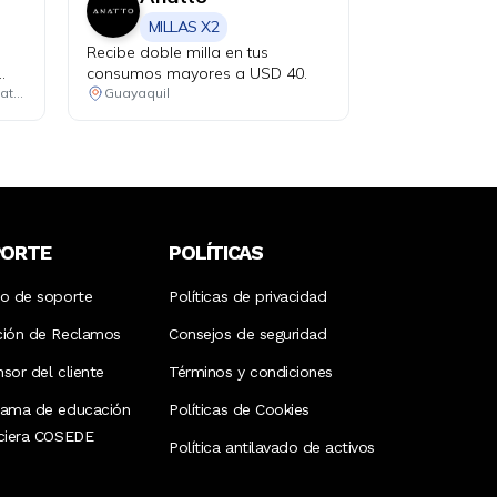
MILLAS X2
Recibe doble milla en tus
consumos mayores a USD 40.
zas
Quito, Guayaquil, Cuenca, Ambato, Santo Domingo
Guayaquil
s +
50.
nas
PORTE
POLÍTICAS
ro de soporte
Políticas de privacidad
ción de Reclamos
Consejos de seguridad
sor del cliente
Términos y condiciones
rama de educación
Políticas de Cookies
nciera COSEDE
Política antilavado de activos