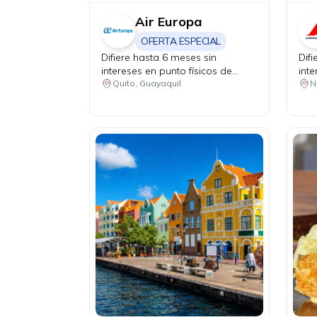
Air Europa
OFERTA ESPECIAL
Difiere hasta 6 meses sin
Dif
intereses en punto físicos de
inte
venta.
mes
Quito, Guayaquil
N
vent