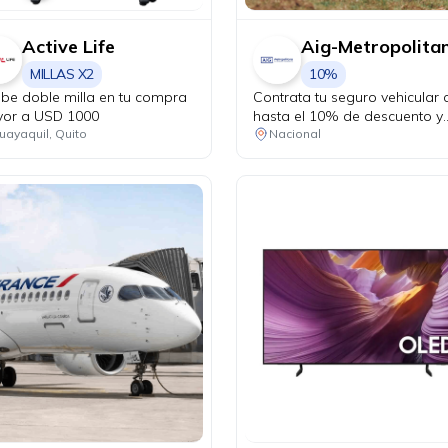
Active Life
Aig-Metropolita
MILLAS X2
10%
ibe doble milla en tu compra
Contrata tu seguro vehicular 
or a USD 1000
hasta el 10% de descuento y
recorre protegido en cada
uayaquil, Quito
Nacional
kilómetro. Adicionalmente, re
una revisión vehicular previo 
viaje o matriculación de tu au
sin costo adicional.