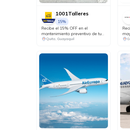
1001Talleres
15%
Recibe el 15% OFF en el
Rec
mantenimiento preventivo de tu
may
vehículo + chequeo de 20 puntos
Quito, Guayaquil
G
sin costo.