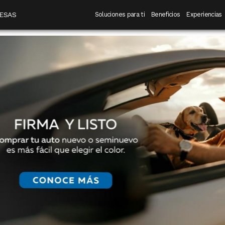
 destino
Navegación principal
ESAS
Soluciones para ti
Beneficios
Experiencias