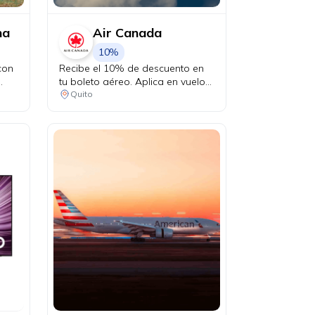
na
Air Canada
10%
con
Recibe el 10% de descuento en
tu boleto aéreo. Aplica en vuelos
desde Quito a Canadá y Estados
Quito
cibe
Unidos en conexión vía Bogotá.
a un
to