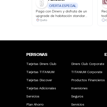
OFERTA ESPECIAL
Paga con Diners y disfruta de un
Rec
upgrade de habitación standard
tod
a grand room.
Quito
PERSONAS
Tarjetas Diners Club
Diners Club Corporate
Tarjetas TITANIUM
TITANIUM Corporate
Tarjetas Discover
Productos Financieros
Tarjetas Adicionales
Inversiones
Servicios
Seguros
Plan Ahorro
Servicios