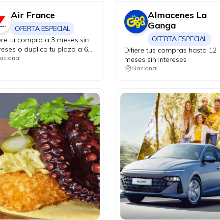
Air France
Almacenes La
Ganga
OFERTA ESPECIAL
OFERTA ESPECIAL
iere tu compra a 3 meses sin
reses o duplica tu plazo a 6
Difiere tus compras hasta 12
es. Válido solo en puntos de
acional
meses sin intereses
a físicos y agencias de viaje.
Nacional