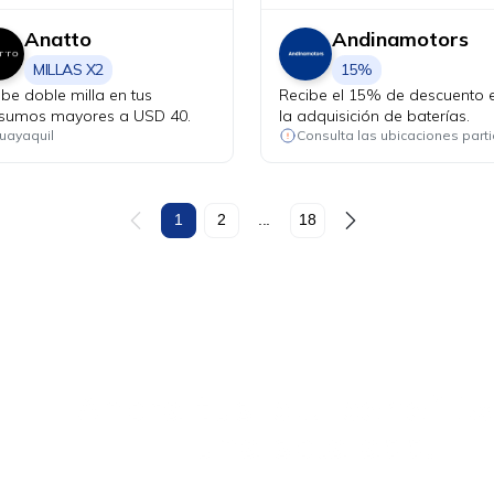
Anatto
Andinamotors
MILLAS X2
15%
ibe doble milla en tus
Recibe el 15% de descuento 
sumos mayores a USD 40.
la adquisición de baterías.
uayaquil
1
2
...
18
Ahora tus
blu benefits
una sola app.