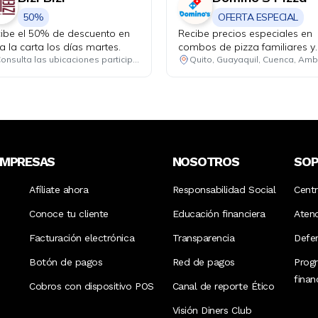
50%
OFERTA ESPECIAL
ibe el 50% de descuento en
Recibe precios especiales en
a la carta los días martes.
combos de pizza familiares y
medianos. Promoción 1: 2 piz
Consulta las ubicaciones participantes
familiares hasta 4 ingrediente
1 bebida familiar por USD 25.
Promoción 2: 2 pizzas media
de 1 ingrediente + 1 bebida
familiar por USD 18.48.
EMPRESAS
NOSOTROS
SO
Afíliate ahora
Responsabilidad Social
Cent
Conoce tu cliente
Educación financiera
Aten
Facturación electrónica
Transparencia
Defen
Botón de pagos
Red de pagos
Prog
fina
Cobros con dispositivo POS
Canal de reporte Ético
Visión Diners Club