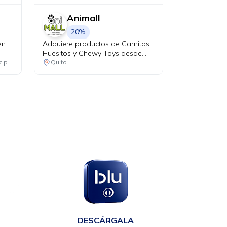
Animall
20%
en
Adquiere productos de Carnitas,
Huesitos y Chewy Toys desde
USD 9.99 y recibe el 20% de
Consulta las ubicaciones participantes
Quito
descuento en tu factura al pagar
con tu tarjeta Diners Club.
en
DESCÁRGALA