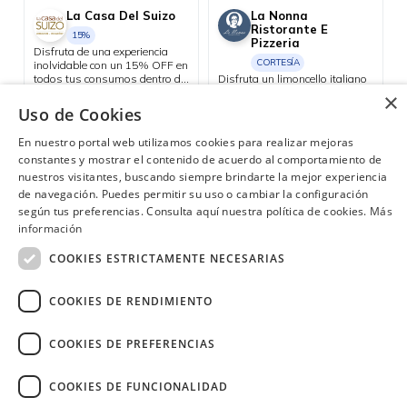
La Casa Del Suizo
La Nonna
Ristorante E
15%
Pizzeria
Disfruta de una experiencia
CORTESÍA
inolvidable con un 15% OFF en
todos tus consumos dentro del
Disfruta un limoncello italiano
hotel durante tu estadía. Válido
de cortesía al culminar tu
×
Nacional
para reservas de mínimo 2
cuenta y haz que tu velada
Uso de Cookies
noches y 2 personas.
tenga un final perfecto.
Manta
En nuestro portal web utilizamos cookies para realizar mejoras
constantes y mostrar el contenido de acuerdo al comportamiento de
nuestros visitantes, buscando siempre brindarte la mejor experiencia
de navegación. Puedes permitir su uso o cambiar la configuración
según tus preferencias. Consulta aquí nuestra política de cookies.
Más
¿Necesitas ayuda?
(02) 298 1300
información
COOKIES ESTRICTAMENTE NECESARIAS
COOKIES DE RENDIMIENTO
COOKIES DE PREFERENCIAS
Image
COOKIES DE FUNCIONALIDAD