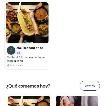
Iche Restaurante
5%
Recibe el 5% de descuento en
toda la carta
DESCÁRGALA
San Vicente
Ahora tus
blu benefits
en una
¿Qué comemos hoy?
Ver más
sola app.