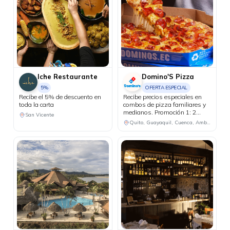
Iche Restaurante
Domino'S Pizza
5%
OFERTA ESPECIAL
Recibe el 5% de descuento en
Recibe precios especiales en
toda la carta
combos de pizza familiares y
medianos. Promoción 1: 2
San Vicente
pizzas familiares hasta 4
Quito, Guayaquil, Cuenca, Ambato, Santo Domingo
ingredientes + 1 bebida
familiar por USD 25.50.
Promoción 2: 2 pizzas
medianas de 1 ingrediente + 1
bebida familiar por USD 18.48.