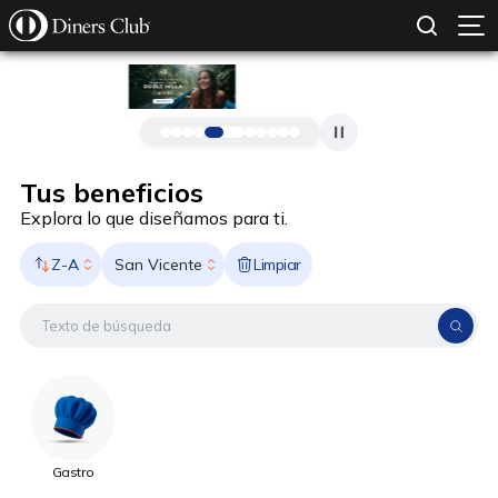
SOLICITAR TARJETA
CONOCE MÁS
Pasar al contenido principal
Tus beneficios
Explora lo que diseñamos para ti.
Z-A
Limpiar
San Vicente
Gastro