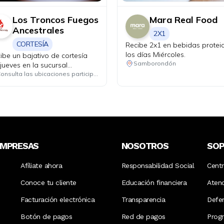
Los Troncos Fuegos
Mara Real Food
Ancestrales
2X1
CORTESÍA
Recibe 2x1 en bebidas protei
los días Miércoles.
ibe un bajativo de cortesía
Samborondón
 jueves en la sucursal
centro.
Consulta las ubicaciones participantes
EMPRESAS
NOSOTROS
SO
Afíliate ahora
Responsabilidad Social
Cent
Conoce tu cliente
Educación financiera
Aten
Facturación electrónica
Transparencia
Defen
Botón de pagos
Red de pagos
Prog