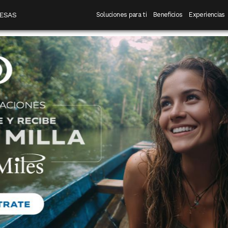
 destino
Navegación principal
ESAS
Soluciones para ti
Beneficios
Experiencias