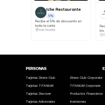
Iche Restaurante
5%
Recibe el 5% de descuento en
toda la carta
Rec
San Vicente
los
Qui
PERSONAS
Tarjetas Diners Club
Diners Club Corporate
Tarjetas TITANIUM
TITANIUM Corporate
Tarjetas Discover
Productos Financieros
Tarjetas Adicionales
Inversiones