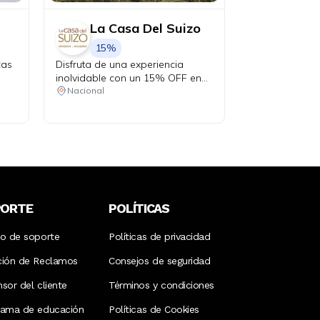
La Casa Del Suizo
15%
cas
Disfruta de una experiencia
inolvidable con un 15% OFF en
todos tus consumos dentro del
Nacional
hotel durante tu estadía. Válido
para reservas de mínimo 2
noches y 2 personas.
PORTE
POLÍTICAS
ro de soporte
Políticas de privacidad
ción de Reclamos
Consejos de seguridad
sor del cliente
Términos y condiciones
rama de educación
Políticas de Cookies