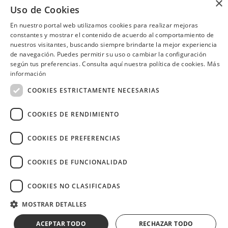
×
bebida caliente de cortesía al
Uso de Cookies
Manta, Portoviejo
Ambato
realizar compras iguales o
superiores a USD 25 con tus
En nuestro portal web utilizamos cookies para realizar mejoras
tarjetas Diners Club.
constantes y mostrar el contenido de acuerdo al comportamiento de
nuestros visitantes, buscando siempre brindarte la mejor experiencia
de navegación. Puedes permitir su uso o cambiar la configuración
según tus preferencias. Consulta aquí nuestra política de cookies.
Más
¿Necesitas ayuda?
(02) 298 1300
información
COOKIES ESTRICTAMENTE NECESARIAS
COOKIES DE RENDIMIENTO
Image
COOKIES DE PREFERENCIAS
COOKIES DE FUNCIONALIDAD
COOKIES NO CLASIFICADAS
Copyright © 2026 Diners Club Ecuador.
Derechos reservados.
MOSTRAR DETALLES
ACEPTAR TODO
RECHAZAR TODO