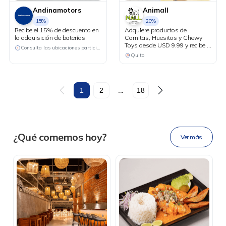
Andinamotors
Animall
15%
20%
Recibe el 15% de descuento en
Adquiere productos de
la adquisición de baterías.
Carnitas, Huesitos y Chewy
Toys desde USD 9.99 y recibe el
Consulta las ubicaciones participantes
20% de descuento en tu factura
Quito
al pagar con tu tarjeta Diners
Club.
DESCÁRGALA
1
2
...
18
Ahora tus
blu benefits
en una
¿Qué comemos hoy?
Ver más
sola app.