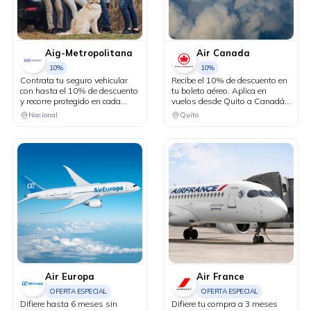
Aig-Metropolitana
Air Canada
10%
10%
Contrata tu seguro vehicular
Recibe el 10% de descuento en
con hasta el 10% de descuento
tu boleto aéreo. Aplica en
y recorre protegido en cada
vuelos desde Quito a Canadá y
kilómetro. Adicionalmente,
Estados Unidos en conexión
Nacional
Quito
recibe una revisión vehicular
vía Bogotá.
previo a un viaje o
matriculación de tu auto sin
costo adicional.
Air Europa
Air France
OFERTA ESPECIAL
OFERTA ESPECIAL
Difiere hasta 6 meses sin
Difiere tu compra a 3 meses