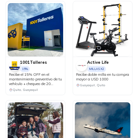
1001Talleres
Active Life
15%
MILLAS X2
Recibe el 15% OFF en el
Recibe doble milla en tu compra
mantenimiento preventivo de tu
mayor a USD 1000
vehículo + chequeo de 20
Guayaquil, Quito
puntos sin costo.
Quito, Guayaquil