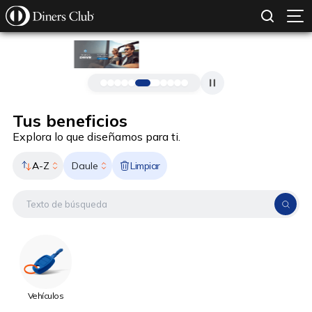
SOLICITAR TARJETA
CONOCE MÁS
Pasar al contenido principal
Tus beneficios
Explora lo que diseñamos para ti.
A-Z
Limpiar
Daule
Vehículos