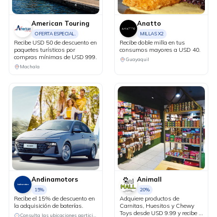
American Touring
Anatto
OFERTA ESPECIAL.
MILLAS X2
Recibe USD 50 de descuento en
Recibe doble milla en tus
paquetes turísticos por
consumos mayores a USD 40.
compras mínimas de USD 999.
Guayaquil
Machala
Andinamotors
Animall
15%
20%
Recibe el 15% de descuento en
Adquiere productos de
la adquisición de baterías.
Carnitas, Huesitos y Chewy
Toys desde USD 9.99 y recibe el
Consulta las ubicaciones participantes