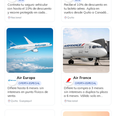
Contrata tu seguro vehicular
Recibe el 10% de descuento en
con hasta el 10% de descuento
tu boleto aéreo. Aplica en
y recorre protegido en cada
vuelos desde Quito a Canadá y
kilómetro. Adicionalmente,
Estados Unidos en conexión
Nacional
Quito
recibe una revisión vehicular
vía Bogotá.
previo a un viaje o
matriculación de tu auto sin
costo adicional.
Air Europa
Air France
OFERTA ESPECIAL
OFERTA ESPECIAL
Difiere hasta 6 meses sin
Difiere tu compra a 3 meses
intereses en punto físicos de
sin intereses o duplica tu plazo
venta.
a 6 meses. Válido solo en
puntos de venta físicos y
Quito, Guayaquil
Nacional
agencias de viaje.