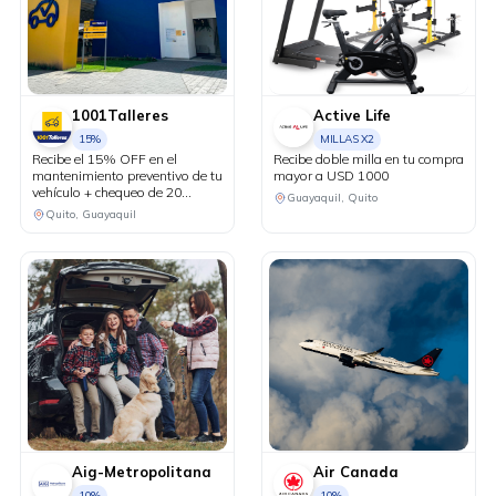
1001Talleres
Active Life
15%
MILLAS X2
Recibe el 15% OFF en el
Recibe doble milla en tu compra
mantenimiento preventivo de tu
mayor a USD 1000
vehículo + chequeo de 20
Guayaquil, Quito
puntos sin costo.
Quito, Guayaquil
Aig-Metropolitana
Air Canada
10%
10%