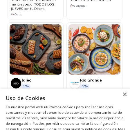
menú especial TODOS LOS
Guayaquil
JUEVES con tu Diners.
Quito
Jaleo
Río Grande
10%
10%
Recibe 10 % de descuento.
Recibe 10 % de descuento.
×
Uso de Cookies
Guayaquil
Guayaquil
En nuestro portal web utilizamos cookies para realizar mejoras
constantes y mostrar el contenido de acuerdo al comportamiento de
nuestros visitantes, buscando siempre brindarte la mejor experiencia
de navegación. Puedes permitir su uso o cambiar la configuración
según tus preferencias. Consulta aquí nuestra política de cookies.
Más
¿Necesitas ayuda?
(02) 298 1300