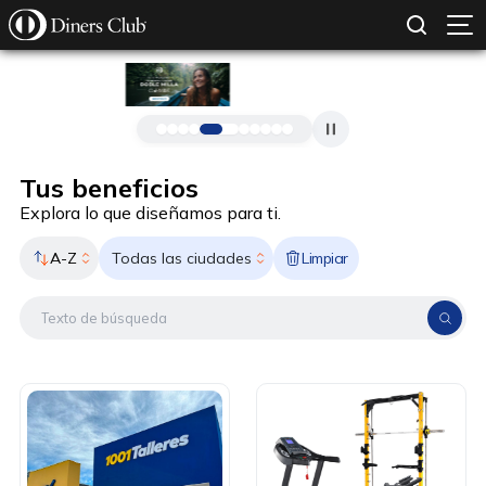
SOLICITAR TARJETA
CONOCE MÁS
Pasar al contenido principal
Tus beneficios
Explora lo que diseñamos para ti.
A-Z
Limpiar
Todas las ciudades