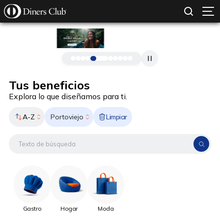
SOLICITAR TARJETA
CONOCE MÁS
Pasar al contenido principal
Tus beneficios
Explora lo que diseñamos para ti.
A-Z
Limpiar
Portoviejo
Gastro
Hogar
Moda