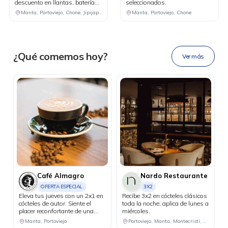
descuento en llantas, baterías
seleccionados.
DESCÁRGALA
y lubricantes, y accede a una
Manta, Portoviejo, Chone, Jipijapa, Guayaquil, Santa Elena, El Empalme
Manta, Portoviejo, Chone
revisión sin costo de 7 puntos
claves para conducir con mayor
seguridad y tranquilidad.
Ahora tus
blu benefits
en una
¿Qué comemos hoy?
Ver más
sola app.
Café Almagro
Nardo Restaurante
OFERTA ESPECIAL.
3X2
Eleva tus jueves con un 2x1 en
Recibe 3x2 en cócteles clásicos
cócteles de autor. Siente el
toda la noche; aplica de lunes a
placer reconfortante de una
miércoles.
bebida caliente de cortesía al
Manta, Portoviejo
Portoviejo, Manta, Montecristi, Chone
realizar compras iguales o