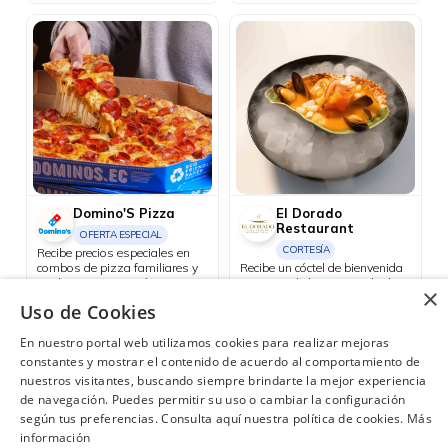
superiores a USD 25 con tus
tarjetas Diners Club.
Domino'S Pizza
El Dorado
Restaurant
OFERTA ESPECIAL
CORTESÍA
Recibe precios especiales en
combos de pizza familiares y
Recibe un cóctel de bienvenida
medianos. Promoción 1: 2
por inicio de la temporada de
×
pizzas familiares hasta 4
langosta roja de las
Quito, Guayaquil, Cuenca, Ambato, Santo Domingo
Uso de Cookies
ingredientes + 1 bebida
Galápagos.
Consulta las ubicaciones participantes
familiar por USD 25.50.
En nuestro portal web utilizamos cookies para realizar mejoras
Promoción 2: 2 pizzas
medianas de 1 ingrediente + 1
constantes y mostrar el contenido de acuerdo al comportamiento de
bebida familiar por USD 18.48.
nuestros visitantes, buscando siempre brindarte la mejor experiencia
de navegación. Puedes permitir su uso o cambiar la configuración
según tus preferencias. Consulta aquí nuestra política de cookies.
Más
¿Necesitas ayuda?
(02) 298 1300
información